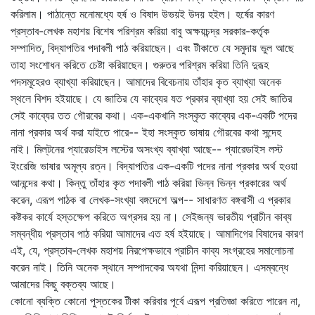
করিলাম। পাঠান্তে মনোমধ্যে হর্ষ ও বিষাদ উভয়ই উদয় হইল। হর্ষের কারণ
প্রস্তাব-লেখক মহাশয় বিশেষ পরিশ্রম করিয়া বাবু অক্ষয়চন্দ্র সরকার-কর্তৃক
সম্পাদিত, বিদ্যাপতির পদাবলী পাঠ করিয়াছেন। এবং টীকাতে যে সমুদায় ভুল আছে
তাহা সংশোধন করিতে চেষ্টা করিয়াছেন। গুরুতর পরিশ্রম করিয়া তিনি দুরূহ
পদসমূহেরও ব্যাখ্যা করিয়াছেন। আমাদের বিবেচনায় তাঁহার কৃত ব্যাখ্যা অনেক
স্থলে বিশদ হইয়াছে। যে জাতির যে কাব্যের যত প্রকার ব্যাখ্যা হয় সেই জাতির
সেই কাব্যের তত গৌরবের কথা। এক-একখানি সংস্কৃত কাব্যের এক-একটি পদের
নানা প্রকার অর্থ করা যাইতে পারে-- ইহা সংস্কৃত ভাষায় গৌরবের কথা সন্দেহ
নাই। মিল্‌টনের প্যারেডাইস লস্টের অসংখ্য ব্যাখ্যা আছে-- প্যারেডাইস লস্ট
ইংরেজি ভাষার অমূল্য রত্ন। বিদ্যাপতির এক-একটি পদের নানা প্রকার অর্থ হওয়া
আনন্দের কথা। কিন্তু তাঁহার কৃত পদাবলী পাঠ করিয়া ভিন্ন ভিন্ন প্রকারের অর্থ
করেন, এরূপ পাঠক বা লেখক-সংখ্যা বঙ্গদেশে অল্প-- সাধারণত বঙ্গবাসী এ প্রকার
কষ্টকর কার্যে হস্তক্ষেপ করিতে অগ্রসর হয় না। সেইজন্য ভারতীয় প্রাচীন কাব্য
সম্বন্ধীয় প্রস্তাব পাঠ করিয়া আমাদের এত হর্ষ হইয়াছে। আমাদিগের বিষাদের কারণ
এই, যে, প্রস্তাব-লেখক মহাশয় নিরপেক্ষভাবে প্রাচীন কাব্য সংগ্রহের সমালোচনা
করেন নাই। তিনি অনেক স্থানে সম্পাদকের অযথা নিন্দা করিয়াছেন। এসম্বন্ধে
আমাদের কিছু বক্তব্য আছে।
কোনো ব্যক্তি কোনো পুস্তকের টীকা করিবার পূর্বে এরূপ প্রতিজ্ঞা করিতে পারেন না,