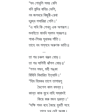
"যব গোধূলি সময় বেলি
ধনি মন্দির বাহির ভেলি,
নব জলধরে বিজুরী-রেখা
দ্বন্দ্ব পসারিয়া গেলি।'
"এ সখি কি পেখনু এক অপরূপ।
শুনাইতে মানবি স্বপন স্বরূপ॥
শাখা-শিখর সুধাকর পাঁতি।
তাহে নব পল্লবে অরুণক ভাতি॥
...
তা পর চঞ্চল খঞ্জন যোড়।
তা পর সাপিনী ঝাঁপল মোড়॥'
"গগন সঘন, মহী পঙ্কা
বিঘিনি বিথারিত ইত্যাদি।'
"হিম হিমকর তাপে তাপায়লু
ভৈগেল কাল বসন্ত।
কান্ত কাক মুখে নাহি সম্বাদই
কিয়ে করু মদন দুরন্ত।'
"দক্ষি পবন বহে কৈছে যুবতী সহে
তাহে দুখ দেই অনঙ্গ।