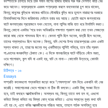
বনস্পতিকে চালিয়ে দিয়ে ঠিক সমান মাপের হাজার হাজার সরু সরু দেশলাই কাঠি বের
করে আনেন। বন্যদ্রব্যকে এরকম পণ্যদ্রব্য করলে বনদেবতারা চুপ করে থাকেন,
কিন্তু মানুষের বুদ্ধিকে কাজের খাতিরে মৌমাছির বুদ্ধি করে তুললে নারায়ণের দরবারে
হিসাবনিকাশের দিনে জরিমানায় দেউলে হবার ভয় আছে। ছোটো বয়সে জগন্নাথের
ঘাটে জলযাত্রার প্রয়োজনে যখন যেতেম, নানা পান্সির মাঝি হাত ধরে টানাটানি করত।
কিন্তু কোনো একটার 'পরে যখন অভিরুচির পক্ষপাত প্রকাশ করা যেত তখন সেজন্যে
কারো কাছ থেকে শাসনভয় ছিল না। কেননা পান্সি ছিল অনেক, যাত্রী ছিল অনেক,
তাদের গম্যস্থানও ছিল অনেক। কিন্তু, যদি দেশের উপর তারকেশ্বরের এমন একটা
স্বপ্ন থাকত যে, তারণের জন্যে শুধু একটিমাত্র পান্সিই পবিত্র, তবে তাঁর প্রবল
পাণ্ডাদের জবরদস্তি ঠেকাত কে। এ দিকে মানবচরিত্র ঘাটে দাঁড়িয়ে কেঁদে মরত,
ওরে পালোয়ান, কুল যদি বা একই হয়, ঘাট যে নানা-- কোনোটা উত্তরে, কোনটা
দক্ষিণে।
চিঠিপত্র - ১৬
Essays
সম্প্রতি কতকগুলো গদ্যকবিতা জড়ো করে "শেষসপ্তক' নাম দিয়ে একখানি বই বের
করেছি। সমালোচকরা ভেবে পাচ্ছেন না ঠিক কী বলবেন। একটা কিছু সংজ্ঞা দিতে
হবে, তাই বলছেন আত্মজৈবনিক। অসম্ভব নয়, কিন্তু তাতে বলা হল না, এগুলো
কবিতা কিম্বা কবিতা নয় কিম্বা কোন্‌ দরের কবিতা। এদের সম্বন্ধে মুখ্য কথা যদি
এই হয় যে, এতে কবির আত্মজীবনের পরিচয় আছে, তাহলে পাঠক অসহিষ্ণু হয়ে