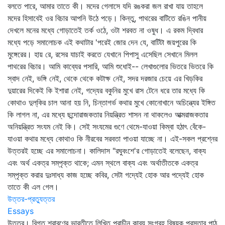
বলতে পারে, আমার তাতে কী। মদের গেলাসে যদি রঙকরা জল রাখা যায় তাহলে
মদের হিসাবেই ওর বিচার আপনি উঠে পড়ে। কিন্তু, পাথরের বাটিতে রঙিন পানীয়
দেখলে মনের মধ্যে গোড়াতেই তর্ক ওঠে, ওটা শরবত না ওষুধ। এ রকম দ্বিধার
মধ্যে পড়ে সমালোচক এই কথাটার 'পরেই জোর দেন যে, বাটিটা জয়পুরের কি
মুঙ্গেরের। হায় রে, রসের যাচাই করতে যেখানে পিপাসু এসেছিল সেখানে মিলল
পাথরের বিচার। আমি কাব্যের পসারি, আমি শুধোই-- লেখাগুলোর ভিতরে ভিতরে কি
স্বাদ নেই, ভঙ্গি নেই, থেকে থেকে কটাক্ষ নেই, সদর দরজার চেয়ে এর খিড়কির
দুয়ারের দিকেই কি ইশারা নেই, গদ্যের বকুনির মুখে রাস টেনে ধরে তার মধ্যে কি
কোথাও দুল্‌কির চাল আনা হয় নি, চিন্তাগর্ভ কথার মুখে কোনোখানে অচিন্ত্যের ইঙ্গিত
কি লাগল না, এর মধ্যে ছন্দোরাজকতার নিয়ন্ত্রিত শাসন না থাকলেও আত্মরাজকতার
অনিয়ন্ত্রিত সংযম নেই কি। সেই সংযমের গুণে থেমে-যাওয়া কিম্বা হঠাৎ বেঁকে-
যাওয়া কথার মধ্যে কোথাও কি নীরবের সরবতা পাওয়া যাচ্ছে না। এই-সকল প্রশ্নের
উত্তরই হচ্ছে এর সমালোচনা। কালিদাস "রঘুবংশে'র গোড়াতেই বলেছেন, বাক্য
এবং অর্থ একত্র সম্‌পৃক্ত থাকে; এমন স্থলে বাক্য এবং অর্থাতীতকে একত্র
সম্‌পৃক্ত করার দুঃসাধ্য কাজ হচ্ছে কবির, সেটা গদ্যেই হোক আর পদ্যেই হোক
তাতে কী এল গেল।
উত্তর-প্রত্যুত্তর
Essays
উত্তর। বিগত শ্রাবণের ভারতীতে লিখিত প্রাচীন কাব্য সংগ্রহ বিষয়ক প্রস্তাব পাঠ