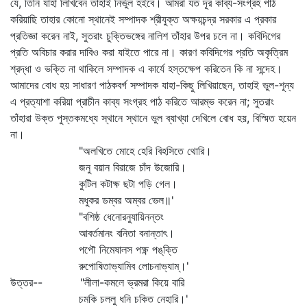
যে, তিনি যাহা লিখিবেন তাহাই নির্ভুল হইবে। আমরা যত দূর কাব্য-সংগ্রহ পাঠ
করিয়াছি তাহার কোনো স্থানেই সম্পাদক শ্রীযুক্ত অক্ষয়চন্দ্র সরকার এ প্রকার
প্রতিজ্ঞা করেন নাই, সুতরাং চুক্তিভঙ্গের নালিশ তাঁহার উপর চলে না। কবিদিগের
প্রতি অবিচার করার দাবিও করা যাইতে পারে না। কারণ কবিদিগের প্রতি অকৃত্রিম
শ্রদ্ধা ও ভক্তি না থাকিলে সম্পাদক এ কার্যে হস্তক্ষেপ করিতেন কি না সন্দেহ।
আমাদের বোধ হয় সাধারণ পাঠকবর্গ সম্পাদক যাহা-কিছু লিখিয়াছেন, তাহাই ভুল-শূন্য
এ প্রত্যাশা করিয়া প্রাচীন কাব্য সংগ্রহ পাঠ করিতে আরম্ভ করেন না; সুতরাং
তাঁহারা উক্ত পুস্তকমধ্যে স্থানে স্থানে ভুল ব্যাখ্যা দেখিলে বোধ হয়, বিস্মিত হয়েন
না।
"অলখিতে মোহে হেরি বিহসিতে থোরি।
জনু বয়ান বিরাজে চাঁদ উজোরি।
কুটিল কটাক্ষ ছটা পড়ি গেল।
মধুকর ডম্বর অম্বর ভেল॥'
"বশিষ্ঠ ধেনোরনুযায়িনন্তং
আবর্তমানং বনিতা বনান্তাৎ।
পপৌ নিমেষালস পক্ষ্ণ পঙ্‌ক্তি
রুপোষিতাভ্যামিব লোচনাভ্যাম্‌।'
উত্তর-- "লীলা-কমলে ভ্রমরা কিয়ে বারি
চমকি চললু ধনি চকিত নেহারি।'