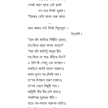
গেলহুঁ পরাণ আশা দেই রাখই
দশ নখে লিখই ভুজঙ্গ।
"হিমকর পেখি আনত করু আনন
...
নয়ন কাজর দেই লিখই বিধুন্তুদ'--
ইত্যাদি।
"হাম যদি জানিয়ে পিরীতি দুরন্ত,
তব্‌ কিয়ে যায়ব পাপক অন্ত?'
"হাম যদি জানিতুঁ কানুক রীত
তব্‌ কিয়ে তা সঙে বাঁধিয়ে চিত?'
এ সখি কি পেখনু এক অপরূপ।
শুনাইতে মানবি স্বপন স্বরূপ॥
কমল-যুগল পর চাঁদকি মাল।
তা'পর উপজল তরুণ তমাল॥
তা'পর বেড়ল বিজুরী লতা।
কালিন্দী তীর ধীর চলি যাতা॥
শাখাশিখর সুধাকর পাঁতি।
তাহে নব-পল্লব অরুণক ভাতি॥