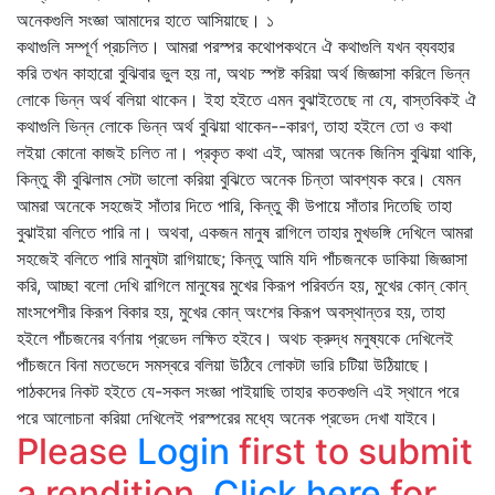
অনেকগুলি সংজ্ঞা আমাদের হাতে আসিয়াছে। ১
কথাগুলি সম্পূর্ণ প্রচলিত। আমরা পরস্পর কথোপকথনে ঐ কথাগুলি যখন ব্যবহার
করি তখন কাহারো বুঝিবার ভুল হয় না, অথচ স্পষ্ট করিয়া অর্থ জিজ্ঞাসা করিলে ভিন্ন
লোকে ভিন্ন অর্থ বলিয়া থাকেন। ইহা হইতে এমন বুঝাইতেছে না যে, বাস্তবিকই ঐ
কথাগুলি ভিন্ন লোকে ভিন্ন অর্থ বুঝিয়া থাকেন--কারণ, তাহা হইলে তো ও কথা
লইয়া কোনো কাজই চলিত না। প্রকৃত কথা এই, আমরা অনেক জিনিস বুঝিয়া থাকি,
কিন্তু কী বুঝিলাম সেটা ভালো করিয়া বুঝিতে অনেক চিন্তা আবশ্যক করে। যেমন
আমরা অনেকে সহজেই সাঁতার দিতে পারি, কিন্তু কী উপায়ে সাঁতার দিতেছি তাহা
বুঝাইয়া বলিতে পারি না। অথবা, একজন মানুষ রাগিলে তাহার মুখভঙ্গি দেখিলে আমরা
সহজেই বলিতে পারি মানুষটা রাগিয়াছে; কিন্তু আমি যদি পাঁচজনকে ডাকিয়া জিজ্ঞাসা
করি, আচ্ছা বলো দেখি রাগিলে মানুষের মুখের কিরূপ পরিবর্তন হয়, মুখের কোন্‌ কোন্‌
মাংসপেশীর কিরূপ বিকার হয়, মুখের কোন্‌ অংশের কিরূপ অবস্থান্তর হয়, তাহা
হইলে পাঁচজনের বর্ণনায় প্রভেদ লক্ষিত হইবে। অথচ ক্রুদ্ধ মনুষ্যকে দেখিলেই
পাঁচজনে বিনা মতভেদে সমস্বরে বলিয়া উঠিবে লোকটা ভারি চটিয়া উঠিয়াছে।
পাঠকদের নিকট হইতে যে-সকল সংজ্ঞা পাইয়াছি তাহার কতকগুলি এই স্থানে পরে
পরে আলোচনা করিয়া দেখিলেই পরস্পরের মধ্যে অনেক প্রভেদ দেখা যাইবে।
Please
Login
first to submit
a rendition.
Click here
for