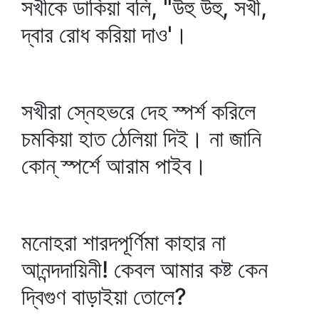
সখীকে ডাকিয়া বলি, "উহু উহু, সখী,
দ্বার রোধ করিয়া দাও'।
সখীরা স্নেহভরে দেহ স্পর্শ করিলে
চমকিয়া হাত ঠেলিয়া দিই। না জানি
কোন্‌ স্পর্শে আরাম পাইব।
মনোহরা শারদপূর্ণিমা কাহার না
আনন্দদায়িনী! কেবল আমার কষ্ট কেন
দ্বিগুণ বাড়াইয়া তোলে?