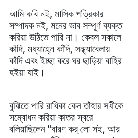
আমি কবি নই, মাসিক পত্রিকার
সম্পাদক নই, মনের ভাব সম্পূর্ণ ব্যক্ত
করিয়া উঠিতে পারি না। কেবল সকালে
কাঁদি, মধ্যাহ্নে কাঁদি, সন্ধ্যাবেলায়
কাঁদি এবং ইচ্ছা করে ঘর ছাড়িয়া বাহির
হইয়া যাই।
বুঝিতে পারি রাধিকা কেন তাঁহার সখীকে
সম্বোধন করিয়া কাতর স্বরে
বলিয়াছিলেন "বারণ কর্‌ লো সই, আর