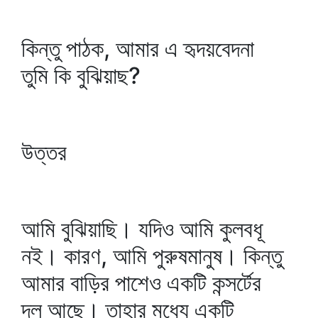
কিন্তু পাঠক, আমার এ হৃদয়বেদনা
তুমি কি বুঝিয়াছ?
উত্তর
আমি বুঝিয়াছি। যদিও আমি কুলবধূ
নই। কারণ, আমি পুরুষমানুষ। কিন্তু
আমার বাড়ির পাশেও একটি কন্সর্টের
দল আছে। তাহার মধ্যে একটি