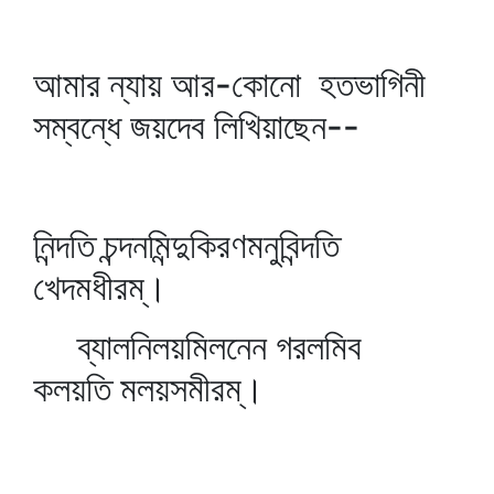
আমার ন্যায় আর-কোনো হতভাগিনী
সম্বন্ধে জয়দেব লিখিয়াছেন--
নিন্দতি চন্দনমিন্দুকিরণমনুবিন্দতি
খেদমধীরম্‌।
ব্যালনিলয়মিলনেন গরলমিব
কলয়তি মলয়সমীরম্‌।