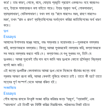
করে'। তার কারণ, লোকে, বাঘে, ঘোড়ায় প্রভৃতি প্রয়োগ একবচনও নহে বহুবচনও
নহে, ইহাকে সামান্যবচন বলা যাইতে পারে। ইহার প্রকৃত অর্থ, লোকসাধারণ,
ব্যাঘ্রসাধারণ, ঘোটকসাধারণ। যখন বলা হয় "রামে মারলেও মরব, রাবণে মারলেও
মরব', তখন "রাম ও রাবণ' ব্যক্তিবিশেষের অর্থত্যাগ করিয়া জাতিবিশেষের অর্থ ধারণ
করে।
দুঃখ
Essays
আমাদের উপাসনার মন্ত্রে আছে, নমঃ সম্ভবায় চ ময়োভবায় চ--সুখকরকে নমস্কার
করি, কল্যাণকরকে নমস্কার। কিন্তু আমরা সুখকরকেই নমস্কার করি, কল্যাণকরকে
সব সময়ে নমস্কার করতে পারি নে। কল্যাণকর যে শুধু সুখকর নন, তিনি যে
দুঃখকর। আমরা সুখকেই তাঁর দান বলে জানি আর দুঃখকে কোনো দুর্দৈবকৃত বিড়ম্বনা
বলেই জ্ঞান করি।
এই জন্যে দুঃখভীরু বেদনাকাতর আমরা দুঃখ থেকে নিজেকে বাঁচাবার জন্যে নানা
প্রকার আবরণ রচনা করি, আমরা কেবলই লুকিয়ে থাকতে চাই। তাতে কী হয়? তাতে
সত্যের পূর্ণ সংস্পর্শ থেকে আমরা বঞ্চিত হই।
সংজ্ঞাবিচার
Essays
পৌষ মাসের বালকে উৎকৃষ্ট সংজ্ঞা বাহির করিবার জন্য "হুজুগ', "ন্যাকামি', এবং
"আহ্লাদে' এই তিনটি শব্দ নির্দিষ্ট করিয়া দিয়াছিলাম, পাঠকদের নিকট হইতে