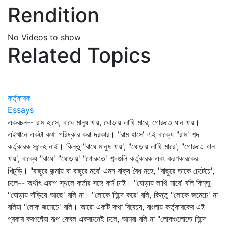
Rendition
No Videos to show
Related Topics
কর্তৃকারক
Essays
একবচন-- রাম হাসে, বাঘে মানুষ খায়, ঘোড়ায় লাথি মারে, গোরুতে ধান খায়।
এইখানে একটা কথা পরিষ্কার করা দরকার। "রাম হাসে' এই বাক্যে "রাম' শব্দ
কর্তৃকারক সন্দেহ নাই। কিন্তু "বাঘে মানুষ খায়', "ঘোড়ায় লাথি মারে', "গোরুতে ধান
খায়', বাক্যে "বাঘে' "ঘোড়ায়' "গোরুতে' শব্দগুলি কর্তৃকারক এবং করণকারকের
খিচুড়ি। "বাছুরে জন্মায় বা বাছুরে মরে' এমন বাক্য বৈধ নহে, "বাছুরে তাকে চেটেচে',
চলে-- অর্থাৎ এরূপ স্থলে কর্তার সঙ্গে কর্ম চাই। "ঘোড়ায় লাথি মারে' বলি কিন্তু
"ঘোড়ায় দাঁড়িয়ে আছে' বলি না। "লোকে নিন্দে করে' বলি, কিন্তু "লোকে জমেচে' না
বলিয়া "লোক জমেচে' বলি। আরো একটি কথা বিবেচ্য, বাংলায় কর্তৃকারকের এই
প্রকার করণঘেঁষা রূপ কেবল একবচনেই চলে, আমরা বলি না "লোকগুলোতে নিন্দে