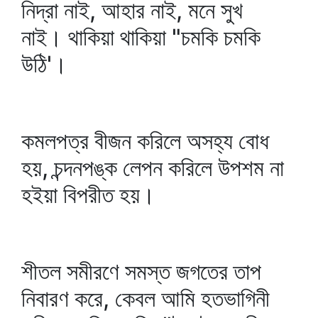
নিদ্রা নাই, আহার নাই, মনে সুখ
নাই। থাকিয়া থাকিয়া "চমকি চমকি
উঠি'।
কমলপত্র বীজন করিলে অসহ্য বোধ
হয়, চন্দনপঙ্ক লেপন করিলে উপশম না
হইয়া বিপরীত হয়।
শীতল সমীরণে সমস্ত জগতের তাপ
নিবারণ করে, কেবল আমি হতভাগিনী