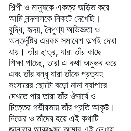
শিল্পী ও মানুষকে একত্র জড়িত করে
আমি নন্দলালকে নিকটে দেখেছি।
বুদ্ধি, হৃদয়, নৈপুণ্য অভিজ্ঞতা ও
অন্তর্দৃষ্টির এরকম সমাবেশ অল্পই দেখা
যায়। তাঁর ছাত্র, যারা তাঁর কাছে
শিক্ষা পাচ্ছে, তারা এ কথা অনুভব করে
এবং তাঁর বন্ধু যারা তাঁকে প্রত্যহ
সংসারের ছোটো বড়ো নানা ব্যাপারে
দেখতে পায় তারা তাঁর ঔদার্যে ও
চিত্তের গভীরতায় তাঁর প্রতি আকৃষ্ট।
নিজের ও তাঁদের হয়ে এই কথাটি
জানাবার আকাঙক্ষা আমার এই লেখায়