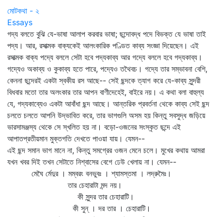
মোটকথা - ২
Essays
গদ্য বলতে বুঝি যে-ভাষা আলাপ করবার ভাষা; ছন্দোবদ্ধ পদে বিভক্ত যে ভাষা তাই
পদ্য। আর, রসাত্মক বাক্যকেই আলংকারিক পণ্ডিত কাব্য সংজ্ঞা দিয়েছেন। এই
রসাত্মক বাক্য পদ্যে বললে সেটা হবে পদ্যকাব্য আর গদ্যে বললে হবে গদ্যকাব্য।
গদ্যেও অকাব্য ও কুকাব্য হতে পারে, পদ্যেও তথৈবচ। গদ্যে তার সম্ভাবনা বেশি,
কেননা ছন্দেরই একটা স্বকীয় রস আছে-- সেই ছন্দকে ত্যাগ করে যে-কাব্য সুন্দরী
বিধবার মতো তার অলংকার তার আপন বাণীদেহেই, বাইরে নয়। এ কথা বলা বাহুল্য
যে, গদ্যকাব্যেও একটা আবাঁধা ছন্দ আছে। আন্তরিক প্রবর্তনা থেকে কাব্য সেই ছন্দ
চলতে চলতে আপনি উদ্ভাবিত করে, তার ভাগগুলি অসম হয় কিন্তু সবসুদ্ধ জড়িয়ে
ভারসামঞ্জস্য থেকে সে স্খলিত হয় না। বড়ো-ওজনের সংস্কৃত ছন্দে এই
আপাতপ্রতীয়মান মুক্তগতি দেখতে পাওয়া যায়। যেমন--
এই ছন্দ সমান ভাগ মানে না, কিন্তু সমগ্রের ওজন মেনে চলে। মুখের কথায় আমরা
যখন খবর দিই তখন সেটাতে নিশ্বাসের বেগে ঢেউ খেলায় না। যেমন--
মেঘৈ র্মেদুর । মম্বরং বনভুবঃ । শ্যামস্তমা । লদ্রুমৈঃ।
তার চেহারাটা মন্দ নয়।
কী সুন্দর তার চেহারাটি।
কী সুন্‌ । দর তার । চেহারাটি।