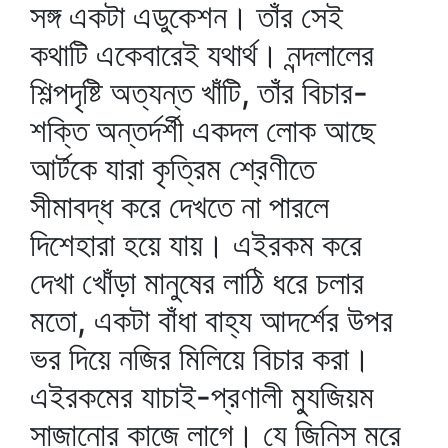
সঙ্গ একটা এডুকেশন। তাঁর সেই
কথাটি একেবারেই যথার্থ। নন্দলালের
শিল্পদৃষ্টি অত্যন্ত খাঁটি, তাঁর বিচার-
শক্তি অন্তর্দর্শী একদল লোক আছে
আর্টকে যারা কৃত্রিম শ্রেণীতে
সীমাবদ্ধ করে দেখতে না পারলে
দিশেহারা হয়ে যায়। এইরকম করে
দেখা খোঁড়া মানুষের লাঠি ধরে চলার
মতো, একটা বাঁধা বাহ্য আদর্শের উপর
ভর দিয়ে নজির মিলিয়ে বিচার করা।
এইরকমের যাচাই-প্রণালী ম্যুজিয়ম
সাজানোর কাজে লাগে। যে জিনিস মরে