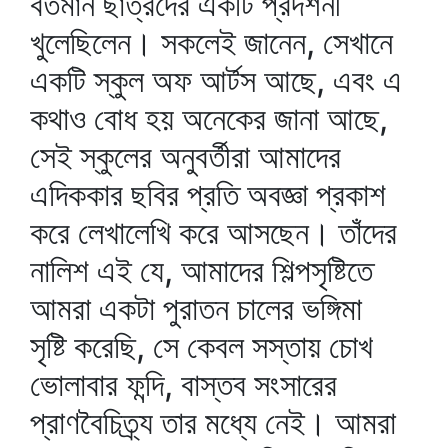
বর্তমান ছাত্রদের একটি প্রদর্শনী
খুলেছিলেন। সকলেই জানেন, সেখানে
একটি স্কুল অফ আর্টস আছে, এবং এ
কথাও বোধ হয় অনেকের জানা আছে,
সেই স্কুলের অনুবর্তীরা আমাদের
এদিককার ছবির প্রতি অবজ্ঞা প্রকাশ
করে লেখালেখি করে আসছেন। তাঁদের
নালিশ এই যে, আমাদের শিল্পসৃষ্টিতে
আমরা একটা পুরাতন চালের ভঙ্গিমা
সৃষ্টি করেছি, সে কেবল সস্তায় চোখ
ভোলাবার ফন্দি, বাস্তব সংসারের
প্রাণবৈচিত্র্য তার মধ্যে নেই। আমরা