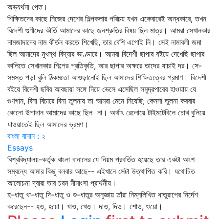
অভ্যর্থনা পেত।
শিক্ষিতদের কাছে নিজের দেশের শিল্পকলার পরিচয় যখন একেবারেই অন্ধকারে, তখন
বিদেশী গুণীদের কীর্তি আমাদের কাছে জনশ্রুতির বিষয় ছিল মাত্র। আমরা সেখানকার
নামজাদাদের নাম কীর্তন করতে শিখেছি, তার বেশি এগোই নি। সেই নামাবলী জমা
ছিল আমাদের মুখস্থ বিদ্যার ভাণ্ডারে। আমরা বিদেশী ছাপার বইয়ে দেখেছি ছাপার
কালিতে সেখানকার শিল্পের প্রতিকৃতি, আর ছাপার অক্ষরে তাদের যাচাই দর। সে-
সমস্ত পড়া বুলি ঠিকমতো আওড়ানোই ছিল আমাদের শিক্ষিতত্বের প্রমাণ। বিদেশী
বইয়ে বিদেশী ছবির আবছায়া সঙ্গে নিয়ে ভেসে এসেছিল সমুদ্রপারের হাওয়ায় যে
গুণগান, বিনা বিচারে বিনা তুলনায় তা আমরা মেনে নিয়েছি; কেননা তুলনা করবার
কোনো উপাদান আমাদের কাছে ছিল না। অর্থাৎ রেলোয়ে টাইমটেবিলে চোখ বুলিয়ে
যাওয়াতেই ছিল আমাদের ভ্রমণ।
বাংলা বানান : ২
Essays
বিশ্ববিদ্যালয়-কর্তৃক বাংলা বানানের যে নিয়ম প্রবর্তিত হয়েছে তার একটা অংশ
সম্বন্ধে আমার কিছু বলবার আছে-- এইখানে সেটা উত্থাপিত করি। যথোচিত
আলোচনা দ্বারা তার চরম মীমাংসা প্রার্থনীয়।
হ-ধাতু খা-ধাতু দি-ধাতু ও শু-ধাতুর অনুজ্ঞায় তাঁরা নিম্নলিখিত ধাতুরূপের নির্দেশ
করেছেন-- হও, হয়ো। খাও, খেও। দাও, দিও। শোও, শুয়ো।