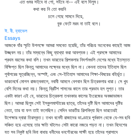
এত গুমর সইবে না গো, সইবে না-- এই বলে দিলুম।
কথা কয় নি তো কয়নি
চলে গেছে সামনে দিয়ে,
বুক ফেটে মরব না তাই বলে।
ঈ. বী. হ্যাভেল
Essays
আজকে যাঁর স্মৃতি উপলক্ষে আমরা সমবেত হয়েছি, তাঁর পরিচয় অনেকের কাছেই আজ
উজ্জ্বল নয়। তাঁর সম্বন্ধে কিছু ব্যাখ্যা করা আবশ্যক। এই প্রসঙ্গে আমাদের
প্রথম বয়সের কথা বলি। তখন ভারতের শিল্পকলার নিদর্শনগুলি দেশের মধ্যে ইতস্তত
বিক্ষিপ্ত ছিল কিন্তু আমাদের লক্ষ্যের মধ্যে ছিল না। কেননা তাদের ইতিহাস ছিল
পূর্বাপরের সূত্রচ্ছিন্ন, অস্পষ্ট, এবং সে-ইতিহাস আমাদের শিক্ষা-বিষয়ের বহির্ভূত।
ভারতবর্ষে মোগল রাজত্বকালে, নবাবী আমলে বেগবান ছিল চিত্রকলার ধারা। সে খুব
বেশি দিনের কথা নয়। কিন্তু ব্রিটিশ শাসনের কালে তার প্রভাব হল লুপ্ত। তার
একটা কারণ এই যে, ভারতের চিত্রকলা তখনকার কালের ইংরেজের অবজ্ঞাভাজন
ছিল। আমরা ছিলুম সেই ইস্কুলমাস্টারের ছাত্র, তাঁদের দৃষ্টি ছিল আমাদের দৃষ্টির
নেতা, তার যা ফল তাই ফলেছিল। সেদিন ভারতীয় শিল্পবিদ্যা ছিল ভারতেরই
উপেক্ষার দ্বারা তিরস্কৃত। তখন বনেদী রাজাদের ভাণ্ডারে পূর্বকাল থেকে যে-সব ছবি
সঞ্চিত হয়ে এসেছে তার ক্ষতি ঘটলেও সেটা কারো নজরে পড়ত না। তখন বিদেশের
যত সব নিকৃষ্ট ছবি বিনা বাধায় ধনীদের ধনগৌরবের সাক্ষী হয়ে তাঁদের প্রাসাদে