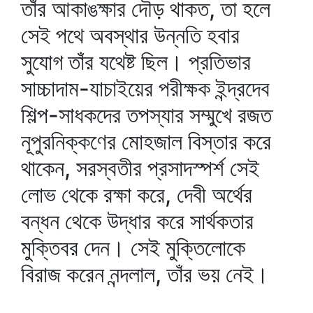
তাঁর আকাঙক্ষার দৌড় থাকত, তা হলে
সেই পথে অবস্থার উন্নতি হবার
সুযোগ তাঁর যথেষ্ট ছিল। প্রতিভার
সাচ্চাদাম-যাচাইয়ের পরীক্ষক ইন্দ্রদেব
শিল্প-সাধকদের তপস্যার সম্মুখে রজত
নূপুরনিক্কণের মোহজাল বিস্তার করে
থাকেন, সরস্বতীর প্রসাদস্পর্শ সেই
লোভ থেকে রক্ষা করে, দেবী অর্থের
বন্ধন থেকে উদ্ধার করে সার্থকতার
মুক্তিবর দেন। সেই মুক্তিলোকে
বিরাজ করেন নন্দলাল, তাঁর ভয় নেই।