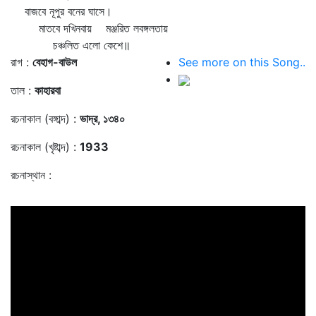
বাজবে নূপুর বনের ঘাসে।
মাতবে দখিনবায় মঞ্জরিত লবঙ্গলতায়
চঞ্চলিত এলো কেশে॥
রাগ :
বেহাগ-বাউল
See more on this Song..
তাল :
কাহারবা
রচনাকাল (বঙ্গাব্দ) :
ভাদ্র, ১৩৪০
রচনাকাল (খৃষ্টাব্দ) :
1933
রচনাস্থান :