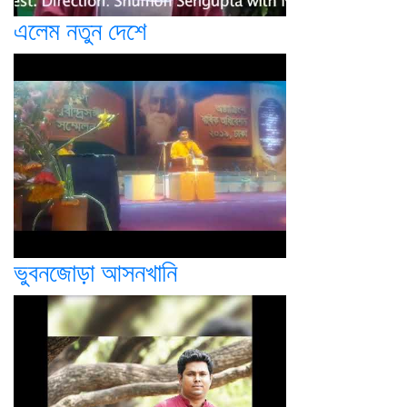
এলেম নতুন দেশে
ভুবনজোড়া আসনখানি