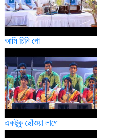
আমি চিনি গো
একটুকু ছোঁওয়া লাগে