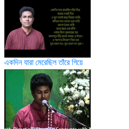
একদিন যারা মেরেছিল তাঁরে গিয়ে