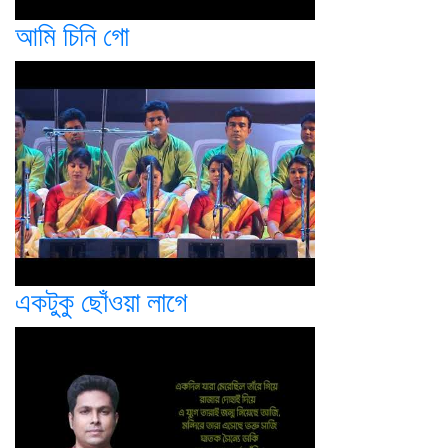
আমি চিনি গো
একটুকু ছোঁওয়া লাগে