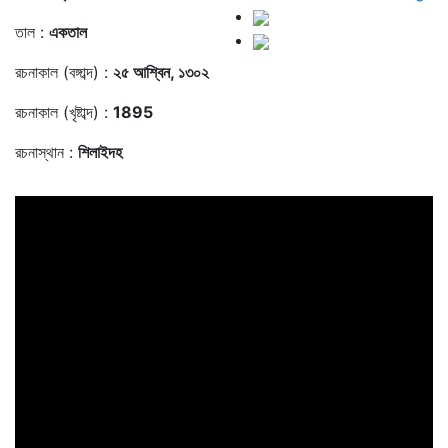
তাল :
একতাল
রচনাকাল (বঙ্গাব্দ) :
২৫ আশ্বিন, ১৩০২
রচনাকাল (খৃষ্টাব্দ) :
1895
রচনাস্থান :
শিলাইদহ