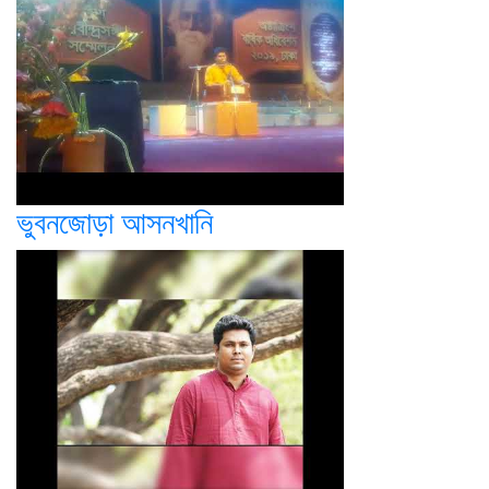
ভুবনজোড়া আসনখানি