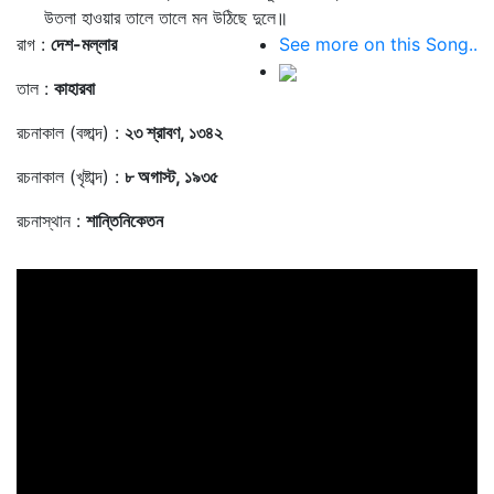
উতলা হাওয়ার তালে তালে মন উঠিছে দুলে॥
রাগ :
দেশ-মল্লার
See more on this Song..
তাল :
কাহারবা
রচনাকাল (বঙ্গাব্দ) :
২৩ শ্রাবণ, ১৩৪২
রচনাকাল (খৃষ্টাব্দ) :
৮ অগাস্ট, ১৯৩৫
রচনাস্থান :
শান্তিনিকেতন