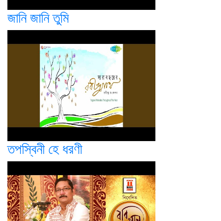
জানি জানি তুমি
তপস্বিনী হে ধরণী