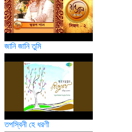
জানি জানি তুমি
তপস্বিনী হে ধরণী