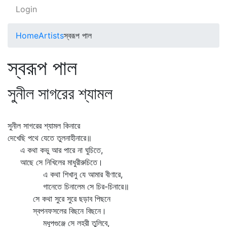
Login
Home
Artists
স্বরূপ পাল
স্বরূপ পাল
সুনীল সাগরের শ্যামল
সুনীল সাগরের শ্যামল কিনারে
দেখেছি পথে যেতে তুলনাহীনারে॥
এ কথা কভু আর পারে না ঘুচিতে,
আছে সে নিখিলের মাধুরীরুচিতে।
এ কথা শিখানু যে আমার বীণারে,
গানেতে চিনালেম সে চির-চিনারে॥
সে কথা সুরে সুরে ছড়াব পিছনে
স্বপনফসলের বিছনে বিছনে।
মধুপগুঞ্জে সে লহরী তুলিবে,