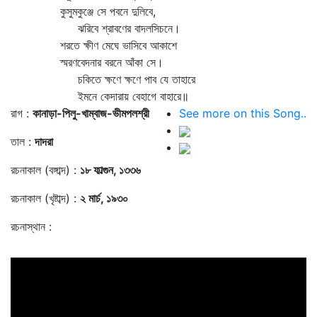
কুসুমকুঞ্জে সে পবনে দুলিবে,
ঝরিবে শ্রাবণের বাদলসিচনে।
শরতে ক্ষীণ মেঘে ভাসিবে আকাশে
স্মরণবেদনার বরনে আঁকা সে।
চকিতে ক্ষণে ক্ষণে পাব যে তাহারে
ইমনে কেদারায় বেহাগে বাহারে॥
রাগ :
কানাড়া-পিলু-খাম্বাজ-ভীমপলশ্রী
See more on this Song..
তাল :
দাদরা
রচনাকাল (বঙ্গাব্দ) :
১৮ ফাল্গুন, ১৩৩৬
রচনাকাল (খৃষ্টাব্দ) :
২ মার্চ, ১৯৩০
রচনাস্থান :