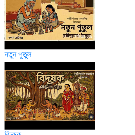
নতুন পুতুল
বিদূষক