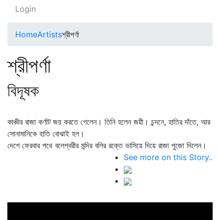
Login
Home
Artists
শ্রীপর্ণা
শ্রীপর্ণা
বিদূষক
কাঞ্চীর রাজা কর্ণাট জয় করতে গেলেন। তিনি হলেন জয়ী। চন্দনে, হাতির দাঁতে, আর
সোনামানিকে হাতি বোঝাই হল।
দেশে ফেরবার পথে বলেশ্বরীর মন্দির বলির রক্তে ভাসিয়ে দিয়ে রাজা পুজো দিলেন।
See more on this Story..