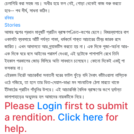
চেলাগিরি করা সহজ নয়। অধীর হয়ে ফল নেই, গোড়া থেকেই কাজ শুরু করতে
হবে-- পথ দীর্ঘ, সাধনা কঠিন।
রবিবার
Stories
আমার গল্পের প্রধান মানুষটি প্রাচীন ব্রাহ্মণপণ্ডিত-বংশের ছেলে। বিষয়ব্যাপারে বাপ
ওকালতি ব্যবসায়ে আঁটি পর্যন্ত পাকা, ধর্মকর্মে শাক্ত আচারের তীব্র জারক রসে
জারিত। এখন আদালতে আর প্র্যাকটিস করতে হয় না। এক দিকে পূজা-অর্চনা আর-
এক দিকে ঘরে বসে আইনের পরামর্শ দেওয়া, এই দুটোকে পাশাপাশি রেখে তিনি
ইহকাল পরকালের জোড় মিলিয়ে অতি সাবধানে চলেছেন। কোনো দিকেই একটু পা
ফসকায় না।
এইরকম নিরেট আচারবাঁধা সনাতনী ঘরের ফাটল ফুঁড়ে যদি দৈবাৎ কাঁটাওয়ালা নাস্তিক
ওঠে গজিয়ে, তা হলে তার ভিত-দেয়াল-ভাঙা মন সাংঘাতিক ঠেলা মারতে থাকে
ইঁটকাঠের প্রাচীন গাঁথুনির উপরে। এই আচারনিষ্ঠ বৈদিক ব্রাহ্মণের বংশে দুর্দান্ত
কালাপাহাড়ের অভ্যুদয় হল আমাদের নায়কটিকে নিয়ে।
Please
Login
first to submit
a rendition.
Click here
for
help.