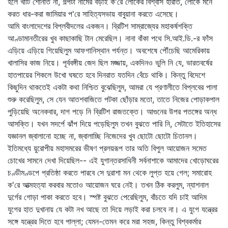
হলে খাঁটি শোনাত না, গল্পটা নামের বড়াই ক'রে লোকের বিশ্বাস হারাত, লোকে মনে
করত ধার-করা জামিয়ার প'রে সাহিত্যসভায় বাবুয়ানা করতে এসেছে।
আমি বাংলাদেশের বিপ্লবীদলের একজন। ব্রিটিশ সাম্রাজ্যের মহাকর্ষশক্তি
আণ্ডামানতীরের খুব কাছাকাছি টান মেরেছিল। নানা বাঁকা পথে সি.আই.ডি.-র ফাঁস
এড়িয়ে এড়িয়ে গিয়েছিলুম আফগানিস্থান পর্যন্ত। অবশেষে পৌঁচেছি আমেরিকায়
খালাসির কাজ নিয়ে। পূর্ববঙ্গীয় জেদ ছিল মজ্জায়, একদিনও ভুলি নি যে, ভারতবর্ষের
হাতপায়ের শিকলে উখো ঘষতে হবে দিনরাত যতদিন বেঁচে থাকি। কিন্তু বিদেশে
কিছুদিন থাকতেই একটা কথা নিশ্চিত বুঝেছিলুম, আমরা যে প্রণালীতে বিপ্লবের পালা
শুরু করেছিলুম, সে যেন আতশবাজিতে পটকা ছোঁড়ার মতো, তাতে নিজের পোড়াকপাল
পুড়িয়েছি অনেকবার, দাগ পড়ে নি ব্রিটিশ রাজতক্তে। আগুনের উপর পতঙ্গের অন্ধ
আসক্তি। যখন সদর্পে ঝাঁপ দিয়ে পড়েছিলুম তখন বুঝতে পারি নি, সেটাতে ইতিহাসের
যজ্ঞানল জ্বালানো হচ্ছে না, জ্বালাচ্ছি নিজেদের খুব ছোটো ছোটো চিতানল।
ইতিমধ্যে য়ুরোপীয় মহাসমরের ভীষণ প্রলয়রূপ তার অতি বিপুল আয়োজন সমেত
চোখের সামনে দেখা দিয়েছিল-- এই যুগান্তরসাধিনী সর্বনাশাকে আমাদের খোড়োঘরের
চণ্ডীমণ্ডপে প্রতিষ্ঠা করতে পারবে সে দুরাশা মন থেকে লুপ্ত হয়ে গেল; সমারোহ
ক'রে আত্মহত্যা করবার মতোও আয়োজন ঘরে নেই। তখন ঠিক করলুম, ন্যাশনাল
দুর্গের গোড়া পাকা করতে হবে। স্পষ্ট বুঝতে পেরেছিলুম, বাঁচতে যদি চাই আদিম
যুগের হাত দুখানায় যে কটা নখ আছে তা দিয়ে লড়াই করা চলবে না। এ যুগে যন্ত্রের
সঙ্গে যন্ত্রের দিতে হবে পাল্লা; যেমন-তেমন করে মরা সহজ, কিন্তু বিশ্বকর্মার