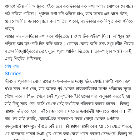
পাষাণে ঘটনা যদি অঙ্কিত হইত তবে কতদিনকার কত কথা আমার সোপানে সোপানে
পাঠ করিতে পারিতে। পুরাতন কথা যদি শুনিতে চাও, তবে আমার এই ধাপে বইস;
মনোযোগ দিয়া জলকল্লোলে কান পাতিয়া থাকো, বহুদিনকার কত বিস্মৃত কথা শুনিতে
পাইবে।
আমার আর-একদিনের কথা মনে পড়িতেছে। সেও ঠিক এইরূপ দিন। আশ্বিন মাস
পড়িতে আর দুই-চারি দিন বাকি আছে। ভোরের বেলায় অতি ঈষৎ মধুর নবীন শীতের
বাতাস নিদ্রোত্থিতের দেহে নূতন প্রাণ আনিয়া দিতেছে। তরু-পল্লব অমনি একটু
একটু শিহরিয়া উঠিতেছে।
শেষ কথা
Stories
জীবনের প্রবহমান ঘোলা রঙের হ-য-ব-র-লর মধ্যে হঠাৎ যেখানে গল্পটা আপন রূপ
ধ'রে সদ্য দেখা দেয়, তার অনেক পূর্ব থেকেই নায়কনায়িকারা আপন পরিচয়ের সূত্র
গেঁথে আনে। পিছন থেকে সেই প্রাক্‌গাল্পিক ইতিহাসের ধারা অনুসরণ করতেই হয়।
তাই কিছু সময় নেব, আমি যে কে সেই কথাটাকে পরিষ্কার করবার জন্যে। কিন্তু
নামধান ভাঁড়াতে হবে। নইলে জানাশোনা মহলের জবাবদিহী সামলাতে পারব না। কী
নাম নেব তাই ভাবছি, রোম্যাণ্টিক নামকরণের দ্বারা গোড়া থেকেই গল্পটাকে
বসন্তরাগে পঞ্চমসুরে বাঁধতে চাই নে। নবীনমাধব নামটা বোধ হয় চলে যেতে পারবে,
ওর বাস্তবের শাম্‌লা রঙটা ধুয়ে ফেলে করা যেতে পারত নবারুণ সেনগুপ্ত; কিন্তু তা