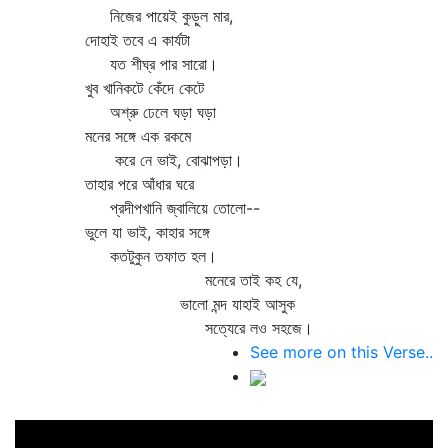
নিজের পায়েই কুড়ুল মার,
দোহাই তবে এ কার্যটা
যত শীঘ্র পার সারো।
খুব খানিকটে কেঁদে কেটে
অশ্রু ঢেলে ঘড়া ঘড়া
মনের সঙ্গে এক রকমে
করে নে ভাই, বোঝাপড়া।
তাহার পরে আঁধার ঘরে
প্রদীপখানি জ্বালিয়ে তোলো--
ভুলে যা ভাই, কাহার সঙ্গে
কতটুকুন তফাত হল।
মনেরে তাই কহ যে,
ভালো মন্দ যাহাই আসুক
সত্যেরে লও সহজে।
See more on this Verse..