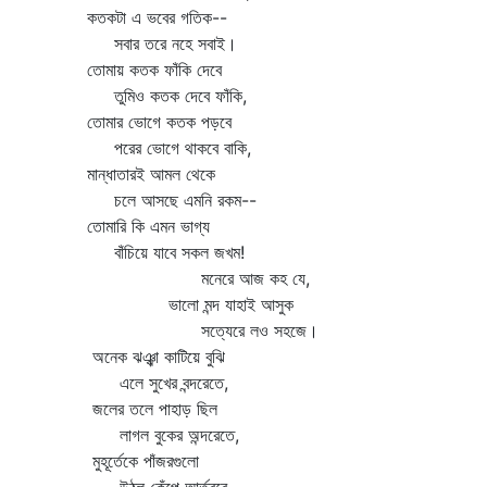
কতকটা এ ভবের গতিক--
সবার তরে নহে সবাই।
তোমায় কতক ফাঁকি দেবে
তুমিও কতক দেবে ফাঁকি,
তোমার ভোগে কতক পড়বে
পরের ভোগে থাকবে বাকি,
মান্ধাতারই আমল থেকে
চলে আসছে এমনি রকম--
তোমারি কি এমন ভাগ্য
বাঁচিয়ে যাবে সকল জখম!
মনেরে আজ কহ যে,
ভালো মন্দ যাহাই আসুক
সত্যেরে লও সহজে।
অনেক ঝঞ্ঝা কাটিয়ে বুঝি
এলে সুখের বন্দরেতে,
জলের তলে পাহাড় ছিল
লাগল বুকের অন্দরেতে,
মুহূর্তেকে পাঁজরগুলো