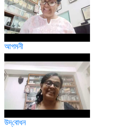
আগমনী
উদ্‌বোধন