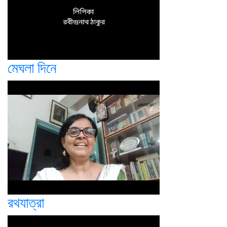
মেঘলা দিনে
রথযাত্রা