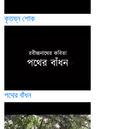
কৃতঘ্ন শোক
পথের বাঁধন