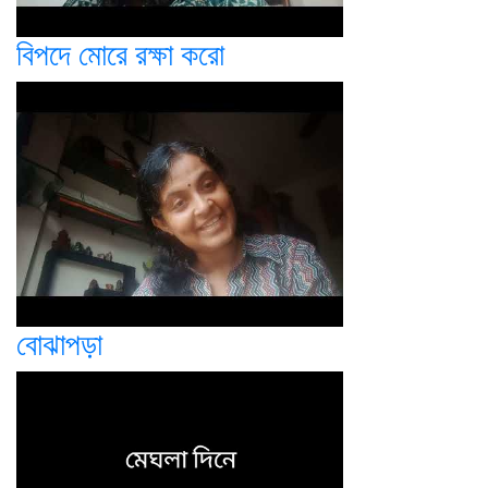
বিপদে মোরে রক্ষা করো
বোঝাপড়া