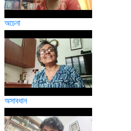
অচেনা
অসাবধান