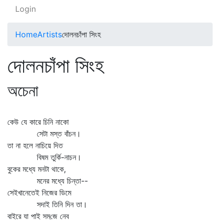
Login
Home
Artists
দোলনচাঁপা সিংহ
দোলনচাঁপা সিংহ
অচেনা
কেউ যে কারে চিনি নাকো
সেটা মস্ত বাঁচন।
তা না হলে নাচিয়ে দিত
বিষম তুর্কি-নাচন।
বুকের মধ্যে মনটা থাকে,
মনের মধ্যে চিন্তা--
সেইখানেতেই নিজের ডিমে
সদাই তিনি দিন তা।
বাইরে যা পাই সম্‌জে নেব