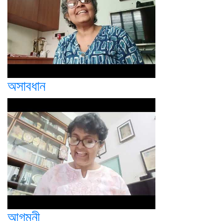
অসাবধান
আগমনী