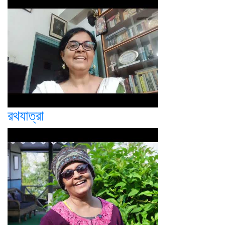
রথযাত্রা