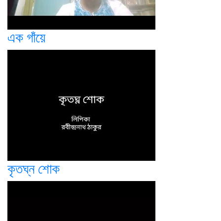
এক গাঁয়ে
কৃতঘ্ন শোক