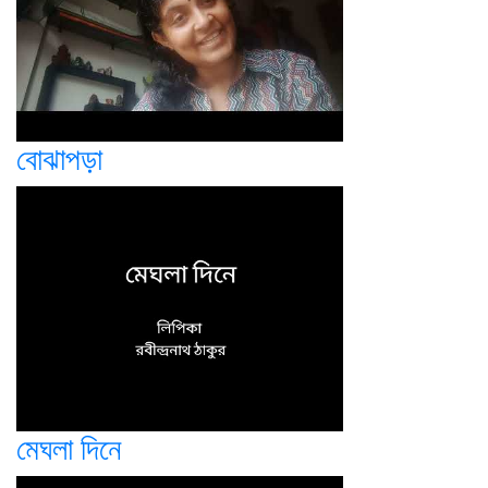
বোঝাপড়া
মেঘলা দিনে