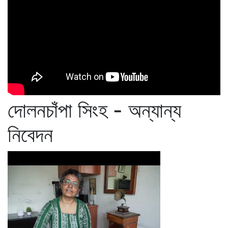
দোলনচাঁপা সিংহ - অন্যান্য
নিবেদন