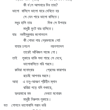
কী ব'লে আপনারে দিব তায়?
ভালো বাসিলে ভালো যারে দেখিতে হয়
সে যেন পারে ভালো বাসিতে।
মধুর হাসি তার দিক সে উপহার
মাধুরী ফুটে যার হাসিতে।
যার নবনীসুকুমার কপোলতল
কী শোভা পায় প্রেমলাজে গো!
যাহার ঢলঢল নয়নশতদল
তারেই আঁখিজল সাজে গো।
তাই লুকায়ে থাকি সদা পাছে সে দেখে,
ভালোবাসিতে মরি শরমে।
রুধিয়া মনোদ্বার প্রেমের কারাগার
রচেছি আপনার মরমে।
আহা এ তনু-আবরণ শ্রীহীন ম্লান
ঝরিয়া পড়ে যদি শুকায়ে,
হৃদয়মাঝে মম দেবতা মনোরম
মাধুরী নিরুপম লুকায়ে।
যত গোপনে ভালোবাসি পরান ভরি