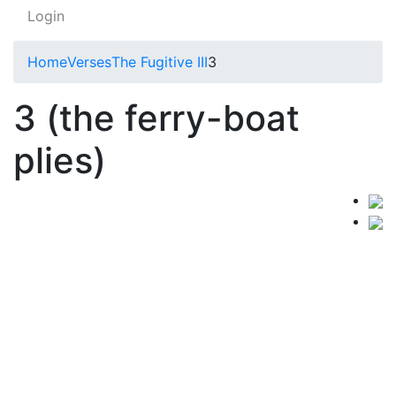
Login
Home
Verses
The Fugitive III
3
3 (the ferry-boat
plies)