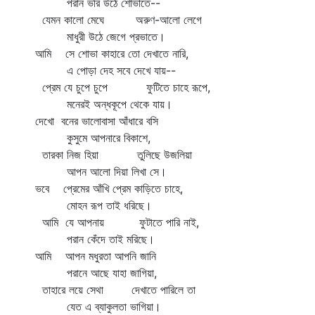
পরান ভরি উঠে শোভাতে--
যেমন কালো মেঘে অরুণ-আলো লেগে
মাধুরী উঠে জেগে প্রভাতে।
আমি সে শোভা কাহারে তো দেখাতে নারি,
এ পোড়া দেহ সবে দেখে যায়--
প্রেম যে চুপে চুপে ফুটিতে চাহে রূপে,
মনেরই অন্ধকূপে থেকে যায়।
দেখো বনের ভালোবাসা আঁধারে বসি
কুসুমে আপনারে বিকাশে,
তারকা নিজ হিয়া তুলিছে উজলিয়া
আপন আলো দিয়া লিখা সে।
ভবে প্রেমের আঁখি প্রেম কাড়িতে চাহে,
মোহন রূপ তাই ধরিছে।
আমি যে আপনায় ফুটাতে পারি নাই,
পরান কেঁদে তাই মরিছে।
আমি আপন মধুরতা আপনি জানি
পরানে আছে যাহা জাগিয়া,
তাহারে লয়ে সেথা দেখাতে পারিলে তা
যেত এ ব্যাকুলতা ভাগিয়া।