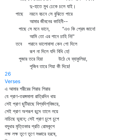
দু-হাতে মুখ ঢেকে চলে যাই।
পাছে নয়নে বচনে সে বুঝিতে পারে
আমার জীবনের কাহিনী--
পাছে সে মনে ভানে, "এও কি প্রেম জানে!
আমি তো এর পানে চাহি নি!"
তবে পরানে ভালোবাসা কেন গো দিলে
রূপ না দিলে যদি বিধি হে!
পূজার তরে হিয়া উঠে যে ব্যাকুলিয়া,
পূজিব তারে গিয়া কী দিয়ে!
26
Verses
এ আমার শরীরের শিরায় শিরায়
যে প্রাণ-তরঙ্গমালা রাত্রিদিন ধায়
সেই প্রাণ ছুটিয়াছে বিশ্বদিগ্‌বিজয়ে,
সেই প্রাণ অপরূপ ছন্দে তালে লয়ে
নাচিছে ভুবনে; সেই প্রাণ চুপে চুপে
বসুধার মৃত্তিকার প্রতি রোমকূপে
লক্ষ লক্ষ তৃণে তৃণে সঞ্চারে হরষে,