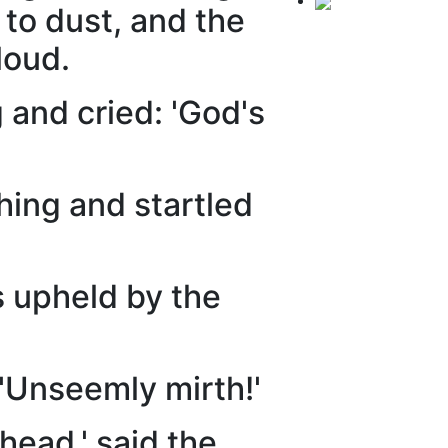
 to dust, and the
loud.
and cried: 'God's
ing and startled
s upheld by the
'Unseemly mirth!'
ad,' said the