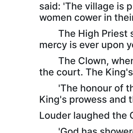
said: 'The village is
women cower in their
The High Priest sto
mercy is ever upon y
The Clown, when he 
the court. The King'
'The honour of the t
King's prowess and t
Louder laughed the C
'God has showered 