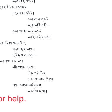
ণ্ঠ নাহি ফোটে।
র হাসি খেলে তোমার
তুর রাঙা ঠোঁটে।
েন এমন ত্রুটি
লুক আঁখি-দুটি--
ন আমার রুদ্ধ কণ্ঠে
থাই নাহি ফোটে!
ে দিলাম মাল্য বীণা,
ন্ধ্যা হয়ে আসে।
ুটি দাও এ দাসে--
ল কথা বন্ধ করে
সি পায়ের পাশে।
ীরব ওষ্ঠ দিয়ে
ারব যে কাজ প্রিয়ে
মন কোনো কর্ম দেহো
কর্মণ্য দাসে।
or help.