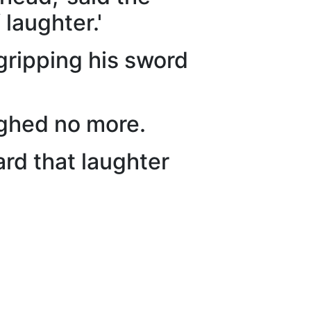
laughter.'
 gripping his sword
ghed no more.
ard that laughter