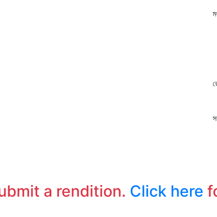
ক
মধু
চ
ক
ব
কে
ক
রেখ
স
ছ
সক
ব
ন
প
এ
অ
submit a rendition.
Click here
f