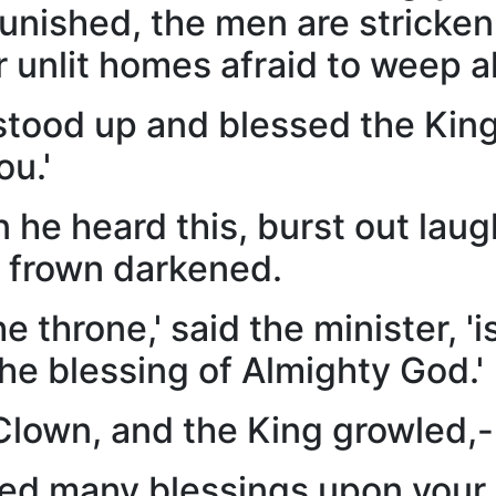
 punished, the men are stricken
 unlit homes afraid to weep a
od up and blessed the King 
ou.'
heard this, burst out laugh
s frown darkened.
hrone,' said the minister, 'i
he blessing of Almighty God.'
lown, and the King growled,-
many blessings upon your he