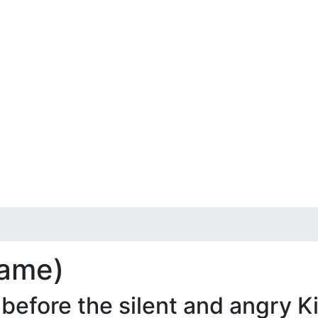
came)
fore the silent and angry Ki