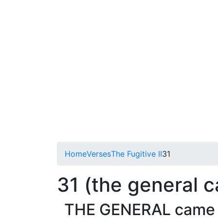
Home
Verses
The Fugitive II
31
31 (the general 
THE GENERAL came be