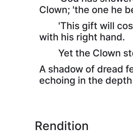
Clown; 'the one he b
'This gift will cost 
with his right hand.
Yet the Clown stood
A shadow of dread fel
echoing in the depth
Rendition