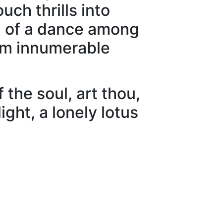
uch thrills into
irl of a dance among
om innumerable
the soul, art thou,
ight, a lonely lotus