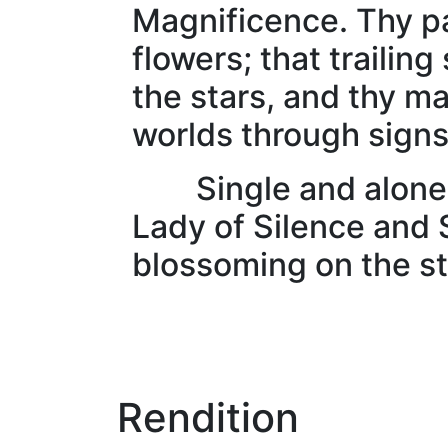
Magnificence. Thy pat
flowers; that trailin
the stars, and thy 
worlds through signs
Single and alone in 
Lady of Silence and So
blossoming on the st
Rendition