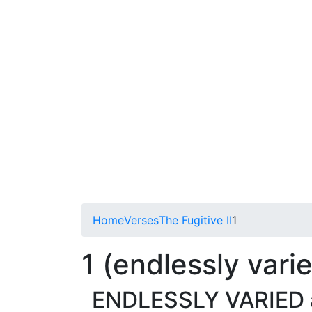
Home
Verses
The Fugitive II
1
1 (endlessly varie
ENDLESSLY VARIED ar