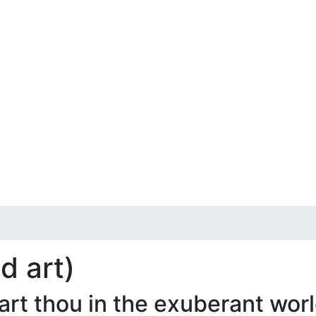
d art)
t thou in the exuberant worl