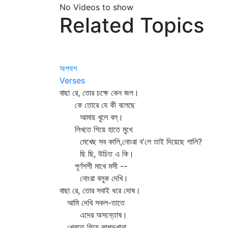
No Videos to show
Related Topics
অপযশ
Verses
বাছা রে, তোর চক্ষে কেন জল।
কে তোরে যে কী বলেছে
আমায় খুলে বল্‌।
লিখতে গিয়ে হাতে মুখে
মেখেছ সব কালি,নোংরা ব'লে তাই দিয়েছে গালি?
ছি ছি, উচিত এ কি।
পূর্ণশশী মাখে মসী --
নোংরা বলুক দেখি।
বাছা রে, তোর সবাই ধরে দোষ।
আমি দেখি সকল-তাতে
এদের অসন্তোষ।
খেলতে গিয়ে কাপড়খানা