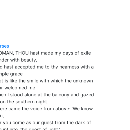
rses
MAN, THOU hast made my days of exile
nder with beauty,
d hast accepted me to thy nearness with a
mple grace
at is like the smile with which the unknown
ar welcomed me
en I stood alone at the balcony and gazed
on the southern night.
ere came the voice from above: 'We know
u,
r you come as our guest from the dark of
e infinite, the guest of light.'