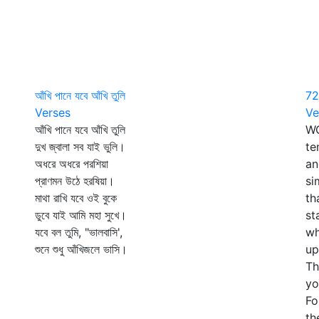
আঁখি পানে যবে আঁখি তুলি
72
Verses
Ve
আঁখি পানে যবে আঁখি তুলি
WO
দুখ জ্বালা সব যাই ভুলি।
te
অধরে অধরে পরশিয়া
an
প্রাণমন উঠে হরষিয়া।
si
মাথা রাখি যবে ওই বুকে
th
ডুবে যাই আমি মহা সুখে।
st
যবে বল তুমি, "ভালবাসি',
wh
শুনে শুধু আঁখিজলে ভাসি।
up
Th
yo
Fo
th