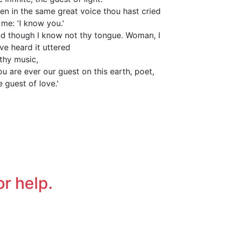
en in the same great voice thou hast cried
 me: 'I know you.'
d though I know not thy tongue. Woman, I
ve heard it uttered
 thy music,
ou are ever our guest on this earth, poet,
e guest of love.'
or help.