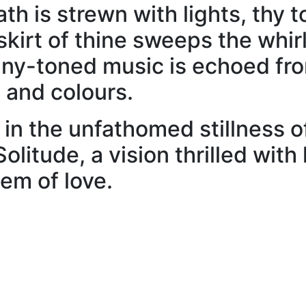
h is strewn with lights, thy to
g skirt of thine sweeps the wh
many-toned music is echoed fr
 and colours.
the unfathomed stillness of 
litude, a vision thrilled with l
em of love.