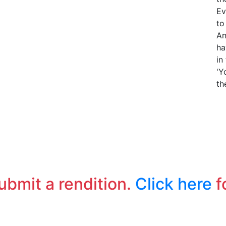
Ev
to
An
ha
in
'Y
th
submit a rendition.
Click here
f