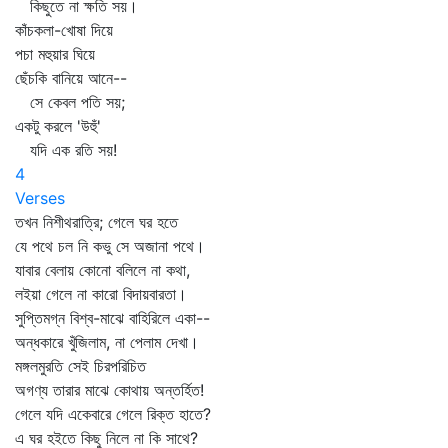
কিছুতে না ক্ষতি সয়।
কাঁচকলা-খোষা দিয়ে
পচা মহুয়ার ঘিয়ে
ছেঁচকি বানিয়ে আনে--
সে কেবল পতি সয়;
একটু করলে 'উহুঁ'
যদি এক রতি সয়!
4
Verses
তখন নিশীথরাত্রি; গেলে ঘর হতে
যে পথে চল নি কভু সে অজানা পথে।
যাবার বেলায় কোনো বলিলে না কথা,
লইয়া গেলে না কারো বিদায়বারতা।
সুপ্তিমগ্ন বিশ্ব-মাঝে বাহিরিলে একা--
অন্ধকারে খুঁজিলাম, না পেলাম দেখা।
মঙ্গলমুরতি সেই চিরপরিচিত
অগণ্য তারার মাঝে কোথায় অন্তর্হিত!
গেলে যদি একেবারে গেলে রিক্ত হাতে?
এ ঘর হইতে কিছু নিলে না কি সাথে?