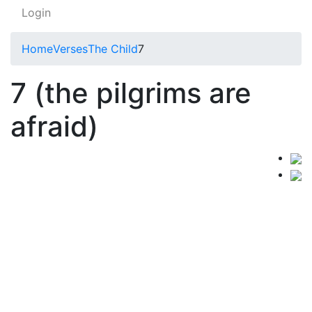
Login
Home
Verses
The Child
7
7 (the pilgrims are
afraid)