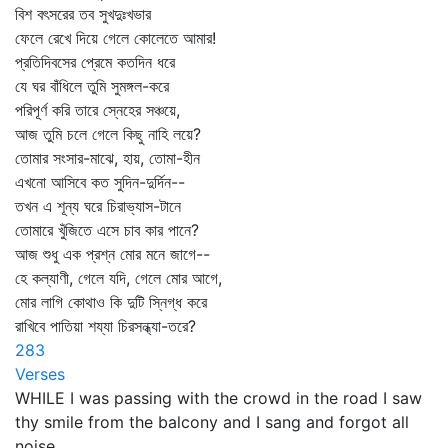
বিশ বৎসরের তব সুখদুঃখভার
ফেলে রেখে দিয়ে গেলে কোলেতে আমার!
প্রতিদিবসের প্রেমে কতদিন ধরে
যে ঘর বাঁধিলে তুমি সুমঙ্গল-করে
পরিপূর্ণ করি তারে স্নেহের সঞ্চয়ে,
আজ তুমি চলে গেলে কিছু নাহি লয়ে?
তোমার সংসার-মাঝে, হায়, তোমা-হীন
এখনো আসিবে কত সুদিন-দুর্দিন--
তখন এ শূন্য ঘরে চিরাভ্যাস-টানে
তোমারে খুঁজিতে এসে চাব কার পানে?
আজ শুধু এক প্রশ্ন মোর মনে জাগে--
হে কল্যাণী, গেলে যদি, গেলে মোর আগে,
মোর লাগি কোথাও কি দুটি স্নিগ্ধ করে
রাখিবে পাতিয়া শয্যা চিরসন্ধ্যা-তরে?
283
Verses
WHILE I was passing with the crowd in the road I saw
thy smile from the balcony and I sang and forgot all
noise.