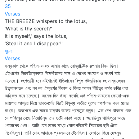
35
Verses
THE BREEZE whispers to the lotus,
'What is thy secret?'
It is myself,' says the lotus,
'Steal it and I disappear!'
সূচনা
Verses
বাল্যকাল থেকে পশ্চিম-ভারত আমার কাছে রোম্যাণ্টিক কল্পনার বিষয় ছিল।
এইখানেই নিরবচ্ছিন্নকাল বিদেশীয়দের সঙ্গে এ দেশের সংযোগ ও সংঘর্ষ ঘটে
এসেছে। বহুশতাব্দী ধরে এইখানেই ইতিহাসের বিপুল পটভূমিকায় বহু সাম্রাজ্যের
উত্থানপতন এবং নব নব ঐশ্বর্যের বিকাশ ও বিলয় আপন বিচিত্র বর্ণের ছবির ধারা
অঙ্কিত করে চলেছে। অনেক দিন ইচ্ছা করেছি এই পশ্চিম-ভারতের কোনো-এক
জায়গায় আশ্রয় নিয়ে ভারতবর্ষের বিরাট বিক্ষুব্ধ অতীত যুগের স্পর্শলাভ করব মনের
মধ্যে। অবশেষে এক সময়ে যাত্রার জন্যে প্রস্তুত হলুম। এত দেশ থাকতে কেন
যে গাজিপুর বেছে নিয়েছিলুম তার দুটো কারণ আছে। শুনেছিলুম গাজিপুরে আছে
গোলাপের খেত। আমি যেন মনের মধ্যে গোলাপবিলাসী সিরাজের ছবি এঁকে
নিয়েছিলুম। তারি মোহ আমাকে প্রবলভাবে টেনেছিল। সেখানে গিয়ে দেখলুম