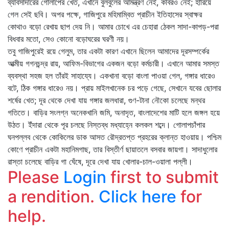
ব্যাবসাদারের গোলাপের খেত, এখানে বুলবুলের আমন্ত্রণ নেই, কবিরও নেই; হারিয়ে
গেল সেই ছবি। অপর পক্ষে, গাজিপুরে মহিমাম্বিত প্রাচীন ইতিহাসের স্বাক্ষর
কোথাও বড়ো রেখায় ছাপ দেয় নি। আমার চোখে এর চেহারা ঠেকল সাদা-কাপড়-পরা
বিধবার মতো, সেও কোনো বড়োঘরের ঘরণী নয়।
তবু গাজিপুরেই রয়ে গেলুম, তার একটা কারণ এখানে ছিলেন আমাদের দূরসম্পর্কের
আত্মীয় গগনচন্দ্র রায়, আফিম-বিভাগের একজন বড়ো কর্মচারী। এখানে আমার সমস্ত
ব্যবস্থা সহজ হল তাঁরই সাহায্যে। একখানা বড়ো বাংলা পাওয়া গেল, গঙ্গার ধারেও
বটে, ঠিক গঙ্গার ধারেও নয়। প্রায় মাইলখানেক চর পড়ে গেছে, সেখানে যবের ছোলার
শর্ষের খেত; দূর থেকে দেখা যায় গঙ্গার জলধারা, গুণ-টানা নৌকো চলেছে মন্থর
গতিতে। বাড়ির সংলগ্ন অনেকখানি জমি, অনাদৃত, বাংলাদেশের মাটি হলে জঙ্গল হয়ে
উঠত। ইঁদারা থেকে পূর চলছে নিস্তব্ধ মধ্যাহ্নে কলকল শব্দে। গোলাপচাঁপার
ঘনপল্লব থেকে কোকিলের ডাক আসত রৌদ্রতপ্ত প্রহরের ক্লান্ত হাওয়ায়। পশ্চিম
কোণে প্রাচীন একটা মহানিমগাছ, তার বিস্তীর্ণ ছায়াতলে বসবার জায়গা। সাদাধুলোর
রাস্তা চলেছে বাড়ির গা ঘেঁষে, দূরে দেখা যায় খোলার-চাল-ওয়ালা পল্লী।
Please
Login
first to submit
a rendition.
Click here
for
help.