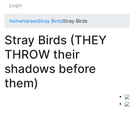
Login
Home
Verses
Stray Birds
Stray Birds
Stray Birds (THEY
THROW their
shadows before
them)