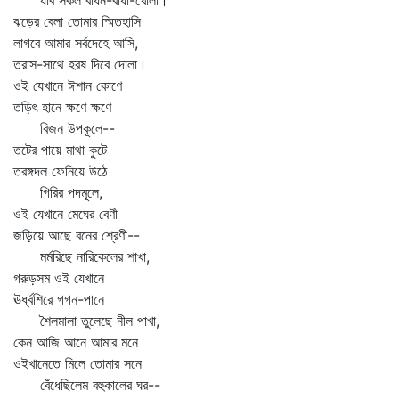
যাব সকল বাঁধন-বাধা-খোলা।
ঝড়ের বেলা তোমার স্মিতহাসি
লাগবে আমার সর্বদেহে আসি,
তরাস-সাথে হরষ দিবে দোলা।
ওই যেখানে ঈশান কোণে
তড়িৎ হানে ক্ষণে ক্ষণে
বিজন উপকূলে--
তটের পায়ে মাথা কুটে
তরঙ্গদল ফেনিয়ে উঠে
গিরির পদমূলে,
ওই যেখানে মেঘের বেণী
জড়িয়ে আছে বনের শ্রেণী--
মর্মরিছে নারিকেলের শাখা,
গরুড়সম ওই যেখানে
ঊর্ধ্বশিরে গগন-পানে
শৈলমালা তুলেছে নীল পাখা,
কেন আজি আনে আমার মনে
ওইখানেতে মিলে তোমার সনে
বেঁধেছিলেম বহুকালের ঘর--