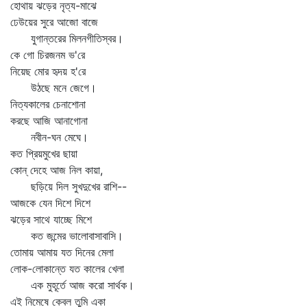
হোথায় ঝড়ের নৃত্য-মাঝে
ঢেউয়ের সুরে আজো বাজে
যুগান্তরের মিলনগীতিস্বর।
কে গো চিরজনম ভ'রে
নিয়েছ মোর হৃদয় হ'রে
উঠছে মনে জেগে।
নিত্যকালের চেনাশোনা
করছে আজি আনাগোনা
নবীন-ঘন মেঘে।
কত প্রিয়মুখের ছায়া
কোন্‌ দেহে আজ নিল কায়া,
ছড়িয়ে দিল সুখদুখের রাশি--
আজকে যেন দিশে দিশে
ঝড়ের সাথে যাচ্ছে মিশে
কত জন্মের ভালোবাসাবাসি।
তোমায় আমায় যত দিনের মেলা
লোক-লোকান্তে যত কালের খেলা
এক মুহূর্তে আজ করো সার্থক।
এই নিমেষে কেবল তুমি একা