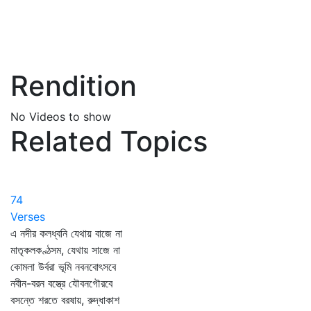
Rendition
No Videos to show
Related Topics
74
Verses
এ নদীর কলধ্বনি যেথায় বাজে না
মাতৃকলকণ্ঠসম, যেথায় সাজে না
কোমলা উর্বরা ভূমি নবনবোৎসবে
নবীন-বরন বস্ত্রে যৌবনগৌরবে
বসন্তে শরতে বরষায়, রুদ্ধাকাশ