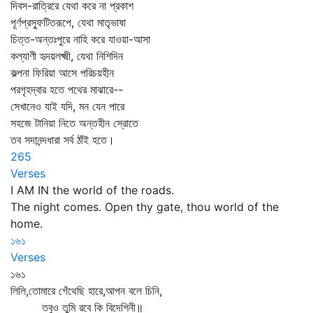
দিবস-রাত্রিরে যেথা করে না প্রকাশ
পূর্ণপ্রস্ফুটিতরূপে, যেথা মাতৃভাষা
চিত্ত-অন্তঃপুরে নাহি করে যাওয়া-আসা
কল্যাণী হৃদয়লক্ষ্মী, যেথা নিশিদিন
কল্পনা ফিরিয়া আসে পরিচয়হীন
পরগৃহদ্বার হতে পথের মাঝারে--
সেখানেও যাই যদি, মন যেন পারে
সহজে টানিয়া নিতে অন্তহীন স্রোতে
তব সদানন্দধারা সর্ব ঠাঁই হতে।
265
Verses
I AM IN the world of the roads.
The night comes. Open thy gate, thou world of the
home.
১৬১
Verses
১৬১
লিলি,তোমারে গেঁথেছি হারে,আপন বলে চিনি,
তবুও তুমি রবে কি বিদেশিনী॥