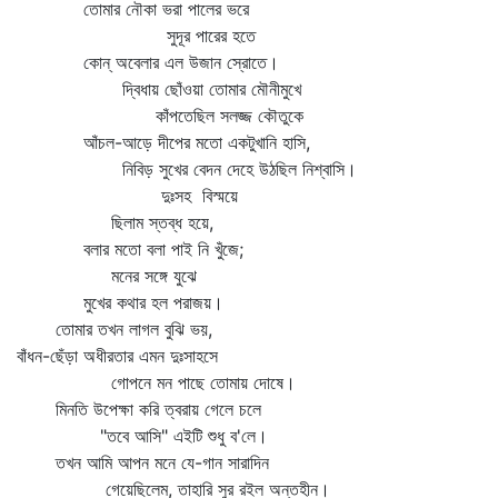
তোমার নৌকা ভরা পালের ভরে
সুদূর পারের হতে
কোন্‌ অবেলার এল উজান স্রোতে।
দ্বিধায় ছোঁওয়া তোমার মৌনীমুখে
কাঁপতেছিল সলজ্জ কৌতুকে
আঁচল-আড়ে দীপের মতো একটুখানি হাসি,
নিবিড় সুখের বেদন দেহে উঠছিল নিশ্বাসি।
দুঃসহ বিস্ময়ে
ছিলাম স্তব্ধ হয়ে,
বলার মতো বলা পাই নি খুঁজে;
মনের সঙ্গে যুঝে
মুখের কথার হল পরাজয়।
তোমার তখন লাগল বুঝি ভয়,
বাঁধন-ছেঁড়া অধীরতার এমন দুঃসাহসে
গোপনে মন পাছে তোমায় দোষে।
মিনতি উপেক্ষা করি ত্বরায় গেলে চলে
"তবে আসি" এইটি শুধু ব'লে।
তখন আমি আপন মনে যে-গান সারাদিন
গেয়েছিলেম, তাহারি সুর রইল অন্তহীন।