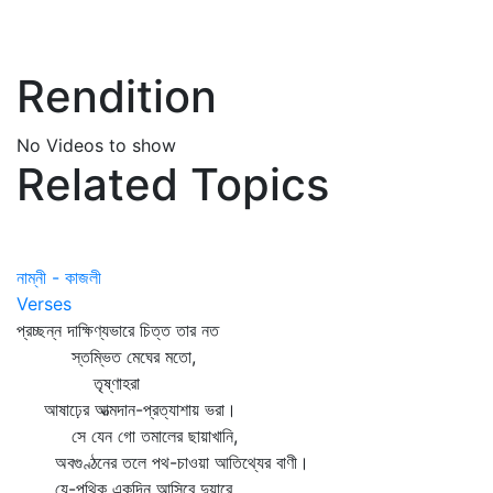
Rendition
No Videos to show
Related Topics
নাম্নী - কাজলী
Verses
প্রচ্ছন্ন দাক্ষিণ্যভারে চিত্ত তার নত
স্তম্ভিত মেঘের মতো,
তৃষ্ণাহরা
আষাঢ়ের আত্মদান-প্রত্যাশায় ভরা।
সে যেন গো তমালের ছায়াখানি,
অবগুণ্ঠনের তলে পথ-চাওয়া আতিথ্যের বাণী।
যে-পথিক একদিন আসিবে দুয়ারে