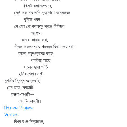
ক্লিষ্ট ক্লান্তিভারে,
সেই অজানার লাগি গৃহকোণে আনতনয়ন
বুনিছে শয়ন।
সে যেন গো কাকচক্ষু স্বচ্ছ দিঘিজল
অচঞ্চল
কানায়-কানায়-ভরা,
শীতল অতল-মাঝে প্রসন্ন কিরণ দেয় ধরা।
কালো চক্ষুপল্লবের কাছে
থমকিয়া আছে
স্তব্ধ ছায়া পাতি
হাসির খেলার সাথী
সুগভীর স্নিগ্ধ অশ্রুবারি;
যেন তাহা দেবতারি
করুণা-অঞ্জলি--
নাম কি কাজলী।
বিশ্ব যখন নিদ্রামগন
Verses
বিশ্ব যখন নিদ্রামগন,