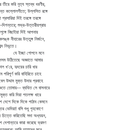
ে তীরে করি নৃত্য স্তব্ধ ধরণীর,
্ত কল্লোলগীতে; উল্লসিত রঙ্গে
া প্রসারিয়া দিই তরঙ্গে তরঙ্গে
-দিগন্তরে; শুভ্র-উত্তরীয়প্রায়
শৃঙ্গে বিছাইয়া দিই আপনায়
্কলঙ্ক নীহারের উত্তুঙ্গ নির্জনে,
শব্দ নিভৃতে।
 ইচ্ছা গোপনে মনে
সসম উঠিতেছে অজ্ঞাতে আমার
কাল ধ'রে, হৃদয়ের চারি ধার
মে পরিপূর্ণ করি বাহিরিতে চাহে
‌বেল উদ্দাম মুক্ত উদার প্রবাহে
্চিতে তোমায়-- ব্যথিত সে বাসনারে
ধমুক্ত করি দিয়া শতলক্ষ ধারে
ে দেশে দিকে দিকে পাঠাব কেমনে
তর ভেদিয়া! বসি শুধু গৃহকোণে
্ধ চিত্তে করিতেছি সদা অধ্যয়ন,
ে দেশান্তরে কারা করেছে ভ্রমণ
ূহলবশে; আমি তাহাদের সনে