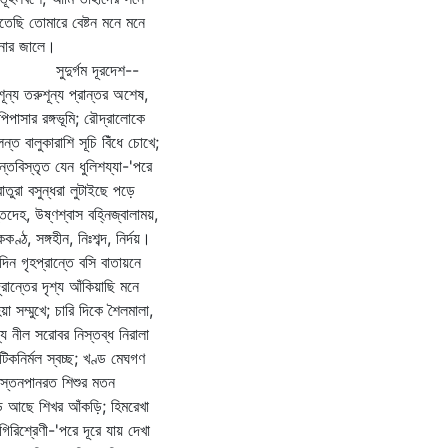
তেছি তোমারে বেষ্টন মনে মনে
পনার জালে।
দুর্গম দূরদেশ--
ূন্য তরুশূন্য প্রান্তর অশেষ,
পিপাসার রঙ্গভূমি; রৌদ্রালোকে
লন্ত বালুকারাশি সূচি বিঁধে চোখে;
ন্তবিস্তৃত যেন ধুলিশয্যা-'পরে
রাতুরা বসুন্ধরা লুটাইছে পড়ে
তদেহ, উষ্ণশ্বাস বহ্নিজ্বালাময়,
ককণ্ঠ, সঙ্গহীন, নিঃশব্দ, নির্দয়।
িন গৃহপ্রান্তে বসি বাতায়নে
দূরান্তের দৃশ্য আঁকিয়াছি মনে
িয়া সম্মুখে; চারি দিকে শৈলমালা,
যে নীল সরোবর নিস্তব্ধ নিরালা
টিকনির্মল স্বচ্ছ; খণ্ড মেঘগণ
ৃস্তনপানরত শিশুর মতন
 আছে শিখর আঁকড়ি; হিমরেখা
গিরিশ্রেণী-'পরে দূরে যায় দেখা