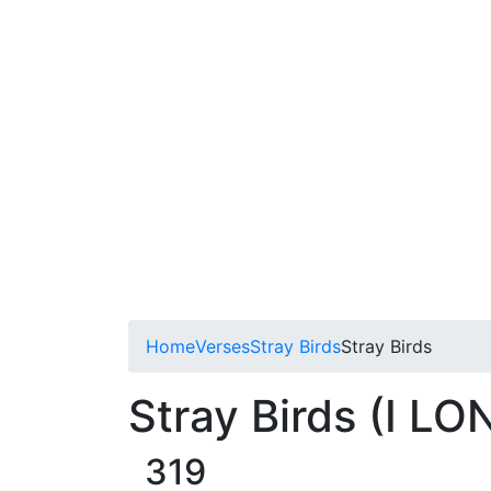
Home
Verses
Stray Birds
Stray Birds
Stray Birds (I LO
319