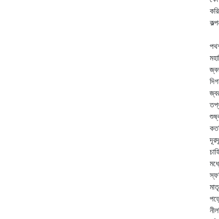
করি
কল্
সু
পথশ
মহা
জ্ব
দিগ
জ্ব
তপ্
শুষ্
কতদ
দূর
চাহ
মধ্
স্ফ
মাত
পড়ে
নীল