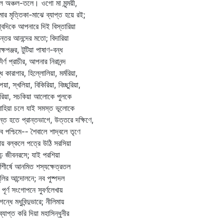
ুল অঞ্চল-তলে। ওগো মা মৃন্ময়ী,
ার মৃত্তিকা-মাঝে ব্যাপ্ত হয়ে রই;
্বিদিকে আপনারে দিই বিস্তারিয়া
্তের আনন্দের মতো; বিদারিয়া
ক্ষপঞ্জর, টুটিয়া পাষাণ-বন্ধ
ীর্ণ প্রাচীর, আপনার নিরানন্দ
ধ কারাগার, হিল্লোলিয়া, মর্মরিয়া,
িয়া, স্খলিয়া, বিকিরিয়া, বিচ্ছুরিয়া,
রিয়া, সচকিয়া আলোকে পুলকে
বাহিয়া চলে যাই সমস্ত ভূলোকে
ান্ত হতে প্রান্তভাগে, উত্তরে দক্ষিণে,
বে পশ্চিমে-- শৈবালে শাদ্বলে তৃণে
ায় বল্কলে পত্রে উঠি সরসিয়া
ূঢ় জীবনরসে; যাই পরশিয়া
র্ণশীর্ষে আনমিত শস্যক্ষেত্রতল
গুলির আন্দোলনে; নব পুষ্পদল
 পূর্ণ সংগোপনে সুবর্ণলেখায়
গন্ধে মধুবিন্দুভারে; নীলিমায়
ব্যাপ্ত করি দিয়া মহাসিন্ধুনীর