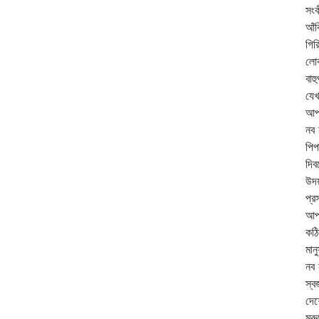
সংক
আঁক
গির
লোক
বাহ
যেখ
আপন
নব 
পিপ
দিব
উদয়
প্র
আপন
কঠি
মান
নব 
স্ব
দেশ
মরু