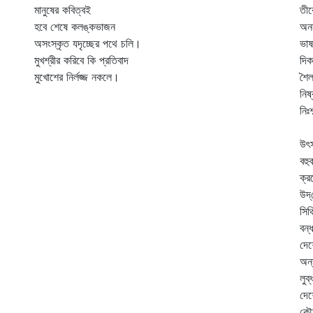
মানুষের কবিত্বই
তীর
হবে শেষে কলঙ্কভাজন
অনন
অসংস্কৃত যদৃচ্ছের পথে চলি।
ভাষ
মুখশ্রীর করিবে কি প্রতিবাদ
দিক
মুখোশের নির্লজ্জ নকলে।
শৈল
নিষ
নিঃ
যে
উৎ
বহু
ক্র
উদ্
সিঞ
বন্
দেশ
অন্
লুব
দেশ
কৌত