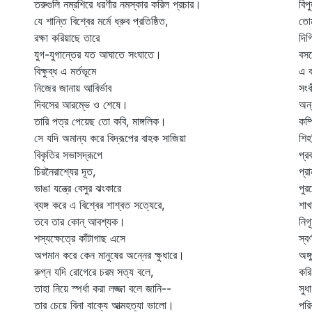
তরুগুলি নম্রশিরে ধরণীর নমস্কার করিল প্রচার।
বিপ
যে শান্তি বিশ্বের মর্মে ধ্রুব প্রতিষ্ঠিত,
তোম
রক্ষা করিয়াছে তারে
দিগ
যুগ-যুগান্তের যত আঘাতে সংঘাতে।
বসন
বিক্ষুব্ধ এ মর্তভূমে
এ ব
নিজের জানায় আবির্ভাব
সংক
দিবসের আরম্ভে ও শেষে।
অন্
তারি পত্র পেয়েছ তো কবি, মাঙ্গলিক।
কম্প
সে যদি অমান্য করে বিদ্রূপের বাহক সাজিয়া
শিহ
বিকৃতির সভাসদ্‌রূপে
প্র
চিরনৈরাশ্যের দূত,
প্র
ভাঙা যন্ত্রে বেসুর ঝংকারে
পুর
ব্যঙ্গ করে এ বিশ্বের শাশ্বত সত্যেরে,
শাখ
তবে তার কোন্‌ আবশ্যক।
নিগ
শস্যক্ষেত্রে কাঁটাগাছ এসে
স্ব
অপমান করে কেন মানুষের অন্নের ক্ষুধারে।
অঙ্
রুগ্ন যদি রোগেরে চরম সত্য বলে,
করি
তাহা নিয়ে স্পর্ধা করা লজ্জা বলে জানি--
সুধা
তার চেয়ে বিনা বাক্যে আত্মহত্যা ভালো।
পরি