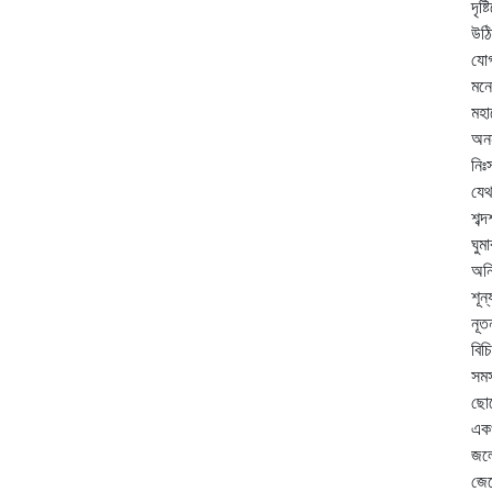
দৃষ
উঠি
যোগ
মনে
মহা
অনন
নিঃ
যেথ
শব্
ঘুম
অনি
শূন
নূত
বিচ
সমস
ছোট
একখ
জলে
জেল