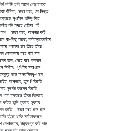
ীর্ণ নদীটি চলি আসে কোনোমতে
িয়া বাঁকিয়া; ইচ্ছা করে, সে নিভৃত
িক্রোড়ে সুখাসীন ঊর্মিমুখরিত
নীড়খানি হৃদয়ে বেষ্টিয়া ধরি
ুপাশে। ইচ্ছা করে, আপনার করি
ানে যা-কিছু আছে; নদীস্রোতোনীরে
ারে গলাইয়া দুই তীরে তীরে
নব লোকালয়ে করে যাই দান
াসার জল, গেয়ে যাই কলগান
সে নিশীথে; পৃথিবীর মাঝখানে
সমুদ্র হতে অস্তসিন্ধু-পানে
সারিয়া আপনারে, তুঙ্গ গিরিরাজি
ার সুদুর্গম রহস্যে বিরাজি,
ন পাষাণক্রোড়ে তীব্র হিমবায়ে
ুষ করিয়া তুলি লুকায়ে লুকায়ে
নব জাতি। ইচ্ছা করে মনে মনে,
জাতি হইয়া থাকি সর্বলোকসনে
ে দেশান্তরে; উষ্ট্রদুগ্ধ করি পান
তে মানুষ হই আরব-সন্তান