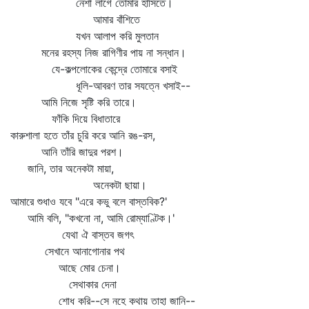
নেশা লাগে তোমার হাসিতে।
আমার বাঁশিতে
যখন আলাপ করি মুলতান
মনের রহস্য নিজ রাগিণীর পায় না সন্ধান।
যে-কল্পলোকের কেন্দ্রে তোমারে বসাই
ধূলি-আবরণ তার সযত্নে খসাই--
আমি নিজে সৃষ্টি করি তারে।
ফাঁকি দিয়ে বিধাতারে
কারুশালা হতে তাঁর চুরি করে আনি রঙ-রস,
আনি তাঁরি জাদুর পরশ।
জানি, তার অনেকটা মায়া,
অনেকটা ছায়া।
আমারে শুধাও যবে "এরে কভু বলে বাস্তবিক?'
আমি বলি, "কখনো না, আমি রোম্যাণ্টিক।'
যেথা ঐ বাস্তব জগৎ
সেখানে আনাগোনার পথ
আছে মোর চেনা।
সেথাকার দেনা
শোধ করি--সে নহে কথায় তাহা জানি--