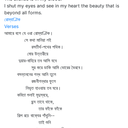
I shut my eyes and see in my heart the beauty that is
beyond all forms.
রোম্যাণ্টিক
Verses
আমারে বলে যে ওরা রোম্যাণ্টিক।
সে কথা মানিয়া লই
রসতীর্থ-পথের পথিক।
মোর উত্তরীয়ে
দুয়ার-বাহিরে তব আসি যবে
সুর করে ডাকি আমি ভোরের ভৈরবে।
বসন্তবনের গন্ধ আনি তুলে
রজনীগন্ধার ফুলে
নিভৃত হাওয়ায় তব ঘরে।
কবিতা শুনাই মৃদুস্বরে,
ছন্দ তাহে থাকে,
তার ফাঁকে ফাঁকে
শিল্প রচে বাক্যের গাঁথুনি--
তাই শুনি