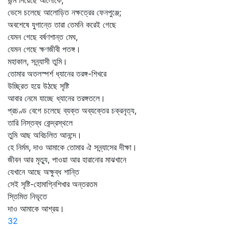
জন্ম নিয়েছে আলোকে,
ভেসে চলেছে আলোড়িত নক্ষত্রের ফেনপুঞ্জে;
অবশেষে যুগান্তে তারা তেমনি করেই গেছে
যেমন গেছে বর্ষণশান্ত মেঘ,
যেমন গেছে ক্ষণজীবী পতঙ্গ।
মহাকাল, সন্ন্যাসী তুমি।
তোমার অতলস্পর্শ ধ্যানের তরঙ্গ-শিখরে
উচ্ছ্রিত হয়ে উঠছে সৃষ্টি
আবার নেমে যাচ্ছে ধ্যানের তরঙ্গতলে।
প্রচণ্ড বেগে চলেছে ব্যক্ত অব্যক্তের চক্রনৃত্য,
তারি নিস্তব্ধ কেন্দ্রস্থলে
তুমি আছ অবিচলিত আনন্দে।
হে নির্মম, দাও আমাকে তোমার ঐ সন্ন্যাসের দীক্ষা।
জীবন আর মৃত্যু, পাওয়া আর হারানোর মাঝখানে
যেখানে আছে অক্ষুব্ধ শান্তি
সেই সৃষ্টি-হোমাগ্নিশিখার অন্তরতম
স্তিমিত নিভৃতে
দাও আমাকে আশ্রয়।
32