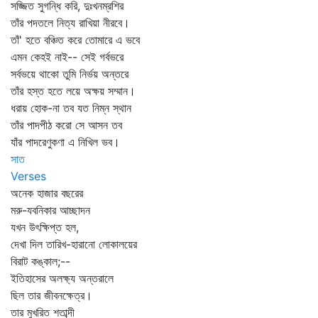
সজ্জিত সুগন্ধি করি, দুঃখনম্রশির
তাঁর পদতলে নিত্য রাখিয়া নীরবে।
তাঁ' হতে বঞ্চিত করে তোমারে এ ভবে
এমন কেহই নাই-- সেই গর্বভরে
সর্বভয়ে থাকো তুমি নির্ভয় অন্তরে
তাঁর হস্ত হতে লয়ে অক্ষয় সম্মান।
ধরায় হোক-না তব যত নিম্ন স্থান
তাঁর পাদপীঠ করো সে আসন তব
যাঁর পাদরেণুকণা এ নিখিল ভব।
সাত
Verses
অনেক হাজার বছরের
মরু-যবনিকার আচ্ছাদন
যখন উৎক্ষিপ্ত হল,
দেখা দিল তারিখ-হারানো লোকালয়ের
বিরাট কঙ্কাল;--
ইতিহাসের অলক্ষ্য অন্তরালে
ছিল তার জীবনক্ষেত্র।
তার মুখরিত শতাব্দী