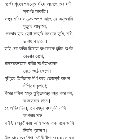
মর্তের গৃহের প্রান্তে বহিয়া এনেছে তব বাণী
স্বর্গের আকূতি।
ভঙ্গুর মাটির ভাণ্ডে গুপ্ত আছে যে অমৃতবারি
মৃত্যুর আড়ালে,
দেবতার হয়ে হেথা তাহারি সন্ধানে তুমি, নারী,
দু বাহু বাড়ালে।
তাই তো কবির চিত্তে কল্পলোকে টুটিল অর্গল
বেদনার বেগে,
মানসতরঙ্গতলে বাণীর সংগীতশতদল
নেচে ওঠে জেগে।
সুপ্তির তিমিরবক্ষ দীর্ণ করে তেজস্বী তাপস
দীপ্তির কৃপাণে;
বীরের দক্ষিণ হস্ত মুক্তিমন্ত্রে বজ্র করে বশ,
অসত্যেরে হানে।
হে অভিসারিকা, তব বহুদূর পদধ্বনি লাগি
আপনার মনে
বাণীহীন প্রতীক্ষায় আমি আজ একা বসে জাগি
নির্জন প্রাঙ্গণে।
দীপ চাহে তব শিখা, মৌনী বীণা ধেয়ায় তোমার