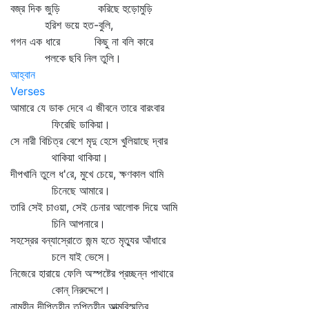
বজ্র দিক জুড়ি করিছে হুড়োমুড়ি
হরিশ ভয়ে হত-বুলি,
গগন এক ধারে কিছু না বলি কারে
পলকে ছবি নিল তুলি।
আহ্বান
Verses
আমারে যে ডাক দেবে এ জীবনে তারে বারংবার
ফিরেছি ডাকিয়া।
সে নারী বিচিত্র বেশে মৃদু হেসে খুলিয়াছে দ্বার
থাকিয়া থাকিয়া।
দীপখানি তুলে ধ'রে, মুখে চেয়ে, ক্ষণকাল থামি
চিনেছে আমারে।
তারি সেই চাওয়া, সেই চেনার আলোক দিয়ে আমি
চিনি আপনারে।
সহস্রের বন্যাস্রোতে জন্ম হতে মৃত্যুর আঁধারে
চলে যাই ভেসে।
নিজেরে হারায়ে ফেলি অস্পষ্টের প্রচ্ছন্ন পাথারে
কোন্‌ নিরুদ্দেশে।
নামহীন দীপ্তিহীন তৃপ্তিহীন আত্মবিস্মৃতির