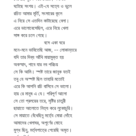
ঘটেছে সংশয়। এই-যে সত্যে ও ভুলে
রচিত আমার মূর্তি, সংসারের কূলে
এ নিয়ে সে এতদিন কাটায়েছে বেলা।
এরে ভালোবেসেছিল, এরে নিয়ে খেলা
সাঙ্গ করে চলে গেছে।
বসে একা ঘরে
মনে-মনে ভাবিতেছি আজ, -- লোকান্তরে
যদি তার দিব্য আঁখি মায়ামুক্ত হয়
অকস্মাৎ, পাবে যার নব পরিচয়
সে কি আমি। স্পষ্ট তারে জানুক যতই
তবু যে অস্পষ্ট ছিল তাহারি মতোই
এরে কি আপনি রচি বাসিবে সে ভালো।
হায় রে মানুষ এ যে। পরিপূর্ণ আলো
সে তো প্রলয়ের তরে, সৃষ্টির চাতুরী
ছায়াতে আলোতে নিত্য করে লুকোচুরি।
সে মায়াতে বেঁধেছিনু মর্ত্যে মোরা দোঁহে
আমাদের খেলাঘর, অপূর্ণের মোহে
মুগ্ধ ছিনু, মর্ত্যপাত্রে পেয়েছি অমৃত।