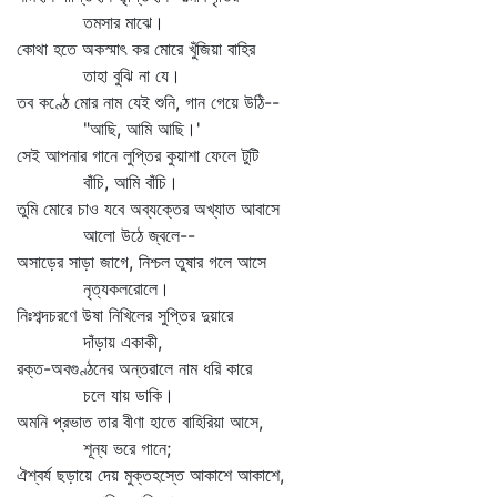
তমসার মাঝে।
কোথা হতে অকস্মাৎ কর মোরে খুঁজিয়া বাহির
তাহা বুঝি না যে।
তব কণ্ঠে মোর নাম যেই শুনি, গান গেয়ে উঠি--
"আছি, আমি আছি।'
সেই আপনার গানে লুপ্তির কুয়াশা ফেলে টুটি
বাঁচি, আমি বাঁচি।
তুমি মোরে চাও যবে অব্যক্তের অখ্যাত আবাসে
আলো উঠে জ্বলে--
অসাড়ের সাড়া জাগে, নিশ্চল তুষার গলে আসে
নৃত্যকলরোলে।
নিঃশব্দচরণে উষা নিখিলের সুপ্তির দুয়ারে
দাঁড়ায় একাকী,
রক্ত-অবগুণ্ঠনের অন্তরালে নাম ধরি কারে
চলে যায় ডাকি।
অমনি প্রভাত তার বীণা হাতে বাহিরিয়া আসে,
শূন্য ভরে গানে;
ঐশ্বর্য ছড়ায়ে দেয় মুক্তহস্তে আকাশে আকাশে,