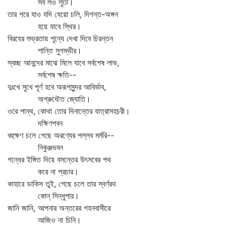
সব লও লুটে।
তার পরে যাও যদি যেয়ো চলি, দিগন্ত-অঙ্গন
হয়ে যাবে স্থির।
বিরহের শুভ্রতায় শূন্যে দেখা দিবে চিরন্তন
শান্তি সুগম্ভীর।
স্বচ্ছ আনন্দের মাঝে মিলে যাবে সর্বশেষ লাভ,
সর্বশেষ ক্ষতি--
দুঃখে সুখে পূর্ণ হবে অরূপসুন্দর আবির্ভাব,
অশ্রুধৌত জ্যোতি।
ওরে পান্থ, কোথা তোর দিনান্তের যাত্রাসহচরী।
দক্ষিণপবন
বহুক্ষণ চলে গেছে অরণ্যের পল্লব মর্মরি--
নিকুঞ্জভবন
গন্ধের ইঙ্গিত দিয়ে বসন্তের উৎসবের পথ
করে না প্রচার।
কাহারে ডাকিস তুই, গেছে চলে তার স্বর্ণরথ
কোন্‌ সিন্ধুপার।
জানি জানি, আপনার অন্তরের গহনবাসীরে
আজিও না চিনি।