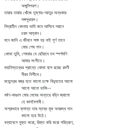
অঙ্গুলিপরশ।
তারায় তারায় খোঁজে তৃষ্ণায়-আতুর অন্ধকার
সঙ্গসুধারস।
নিদ্রাহীন বেদনায় ভাবি কবে আসিবে পরানে
চরম আহ্বান।
মনে জানি এ জীবনে সাঙ্গ হয় নাই পূর্ণ তানে
মোর শেষ গান।
কোথা তুমি, শেষবার যে ছোঁয়াবে তব স্পর্শমণি
আমার সংগীতে।
মহানিস্তব্ধের প্রান্তে কোথা বসে রয়েছ রমণী
নীরব নিশীথে।
মহেন্দ্রের বজ্র হতে কালো চক্ষে বিদ্যুতের আলো
আনো আনো ডাকি--
বর্ষণ-কাঙাল মোর মেঘের অন্তরে বহ্নি জ্বালো
হে কালবৈশাখী।
অশ্রুভারে ক্লান্ত তার স্তব্ধ মূক অবরুদ্ধ দান
কালো হয়ে উঠে।
বন্যাবেগে মুক্ত করো, রিক্ত করি করো পরিত্রাণ,