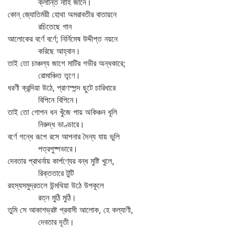
ক্লান্তি নাহি জানে।
কোন্‌ জ্যোতির্ময়ী হোথা অমরাবতীর বাতায়নে
রচিতেছে গান
আলোকের বর্ণে বর্ণে; নির্নিমেষ উদ্দীপ্ত নয়নে
করিছে আহ্বান।
তাই তো চাঞ্চল্য জাগে মাটির গভীর অন্ধকারে;
রোমাঞ্চিত তৃণে।
ধরণী ক্রন্দিয়া উঠে, প্রাণস্পন্দ ছুটে চারিধারে
বিপিনে বিপিনে।
তাই তো গোপন ধন খুঁজে পায় অকিঞ্চন ধূলি
নিরুদ্ধ ভাণ্ডারে।
বর্ণে গন্ধে রূপে রসে আপনার দৈন্য যায় ভুলি
পত্রপুষ্পভারে।
দেবতার প্রাথর্নায় কার্পণ্যের বন্ধ মুষ্টি খুলে,
রিক্ততারে টুটি
রহস্যসমুদ্রতলে উন্মথিয়া উঠে উপকূলে
রত্ন মুঠি মুঠি।
তুমি সে আকাশভ্রষ্ট প্রবাসী আলোক, হে কল্যাণী,
দেবতার দূতী।