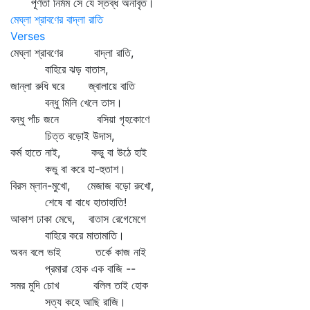
পূর্ণতা নির্মম সে যে স্তব্ধ অনাবৃত।
মেঘ্‌লা শ্রাবণের বাদ্‌লা রাতি
Verses
মেঘ্‌লা শ্রাবণের বাদ্‌লা রাতি,
বাহিরে ঝড় বাতাস,
জান্‌লা রুধি ঘরে জ্বালায়ে বাতি
বন্ধু মিলি খেলে তাস।
বন্ধু পাঁচ জনে বসিয়া গৃহকোণে
চিত্ত বড়োই উদাস,
কর্ম হাতে নাই, কভু বা উঠে হাই
কভু বা করে হা-হুতাশ।
বিরস ম্লান-মুখো, মেজাজ বড়ো রুখো,
শেষে বা বাধে হাতাহাতি!
আকাশ ঢাকা মেঘে, বাতাস রেগেমেগে
বাহিরে করে মাতামাতি।
অবন বলে ভাই তর্কে কাজ নাই
প্রমারা হোক এক বাজি --
সমর মুদি চোখ বলিল তাই হোক
সত্য কহে আছি রাজি।