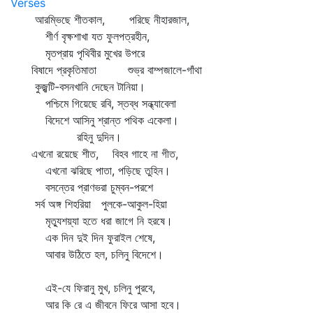
Verses
আরম্ভিছে শীতকাল, পরিছে নীহারজাল,
শীর্ণ বৃক্ষশাখা যত ফুলপত্রহীন,
মৃতপ্রায় পৃথিবীর মুখের উপরে
বিষাদে প্রকৃতিমাতা শুভ্র বাম্পজালে-গাঁথা
কুজ্ঝটি-বসনখানি দেছেন টানিয়া।
পশ্চিমে গিয়েছে রবি, স্তব্ধ সন্ধ্যাবেলা
বিদেশে আসিনু শ্রান্ত পথিক একেলা।
রহিনু দুদিন।
এখনো রয়েছে শীত, বিহব গাহে না গীত,
এখনো ঝরিছে পাতা, পড়িছে তুহিন।
বসন্তের প্রাণভরা চুম্বন-পরশে
সর্ব অঙ্গ শিহরিয়া পুলকে-আকুল-হিয়া
মৃত্যুশয়্যা হতে ধরা জাগে নি হরষে।
এক দিন দুই দিন ফুরাইল শেষে,
আবার উঠিতে হল, চলিনু বিদেশে।
এই-যে ফিরানু মুখ, চলিনু পুরবে,
আর কি রে এ জীবনে ফিরে আসা হবে।