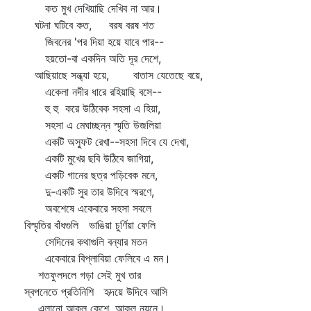
কত মুখ দেখিয়াছি দেখিব না আর।
ঘটনা ঘটিবে কত, বরষ বরষ শত
জিবনের 'পর দিয়া হয়ে যাবে পার--
হয়তো-বা একদিন অতি দূর দেশে,
আছিয়াছে সন্ধ্যা হয়ে, বাতাস যেতেছে বয়ে,
একেলা নদীর ধারে রহিয়াছি বসে--
হু হু করে উঠিবেক সহসা এ হিয়া,
সহসা এ মেঘাচ্ছন্ন স্মৃতি উজলিয়া
একটি অস্ফুট রেখা--সহসা দিবে যে দেখা,
একটি মুখের ছবি উঠিবে জাগিয়া,
একটি গানের ছত্র পড়িবেক মনে,
দু-একটি সুর তার উদিবে স্মরণে,
অবশেষে একেবারে সহসা সবলে
বিস্মৃতির বাঁধগুলি ভাঙিয়া চুর্ণিয়া ফেলি
সেদিনের কথাগুলি বন্যার মতন
একেবারে বিপ্লাবিয়া ফেলিবে এ মন।
শতফুলদলে গড়া সেই মুখ তার
স্বপনেতে প্রতিনিশি হৃদয়ে উদিবে আসি
এলানো আকুল কেশে, আকুল নয়নে।