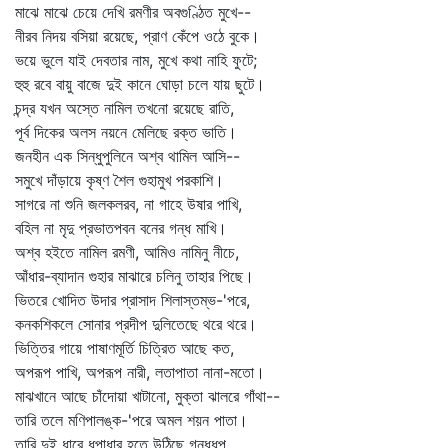
মাঝে মাঝে চেয়ে দেখি রমণীর অবগুণ্ঠিত মুখে--
নীরব নিদয় বসিয়া রয়েছে, প্রাণ কেঁপে ওঠে বুকে।
ভয়ে ভুলে যাই দেবতার নাম, মুখে কথা নাহি ফুটে;
হুহু রবে বায়ু বাজে দুই কানে ঘোড়া চলে যায় ছুটে।
চন্দ্র যখন অস্তে নামিল তখনো রয়েছে রাতি,
পূর্ব দিকের অলস নয়নে মেলিছে রক্ত ভাতি।
জনহীন এক সিন্ধুপুলিনে অশ্ব থামিল আসি--
সমুখে দাঁড়ায়ে কৃষ্ণ শৈল গুহামুখ পরকাশি।
সাগরে না শুনি জলকলরব, না গাহে উষার পাখি,
বহিল না মৃদু প্রভাতপবন বনের গন্ধ মাখি।
অশ্ব হইতে নামিল রমণী, আমিও নামিনু নীচে,
আঁধার-ব্যাদান গুহার মাঝারে চলিনু তাহার পিছে।
ভিতরে খোদিত উদার প্রাসাদ শিলাস্তম্ভ-'পরে,
কনকশিকলে সোনার প্রদীপ দুলিতেছে থরে থরে।
ভিত্তির গায়ে পাষাণমূর্তি চিত্রিত আছে কত,
অপরূপ পাখি, অপরূপ নারী, লতাপাতা নানা-মতো।
মাঝখানে আছে চাঁদোয়া খাটানো, মুক্তা ঝালরে গাঁথা--
তারি তলে মণিপালঙ্ক-'পরে অমল শয়ন পাতা।
তারি দুই ধারে ধূপাধার হতে উঠিছে গন্ধধূপ,