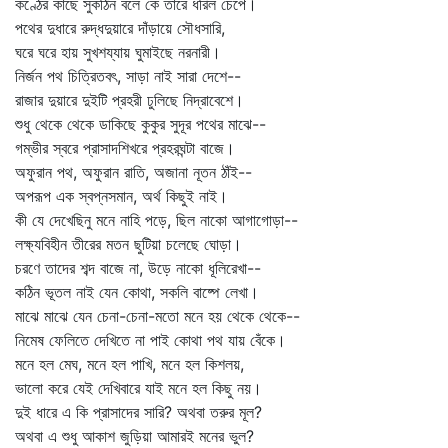
কণ্ঠের কাছে সুকঠিন বলে কে তারে ধরিল চেপে।
পথের দুধারে রুদ্ধদুয়ারে দাঁড়ায়ে সৌধসারি,
ঘরে ঘরে হায় সুখশয্যায় ঘুমাইছে নরনারী।
নির্জন পথ চিত্রিতবৎ, সাড়া নাই সারা দেশে--
রাজার দুয়ারে দুইটি প্রহরী ঢুলিছে নিদ্রাবেশে।
শুধু থেকে থেকে ডাকিছে কুকুর সুদূর পথের মাঝে--
গম্ভীর স্বরে প্রাসাদশিখরে প্রহরঘন্টা বাজে।
অফুরান পথ, অফুরান রাতি, অজানা নূতন ঠাঁই--
অপরূপ এক স্বপ্নসমান, অর্থ কিছুই নাই।
কী যে দেখেছিনু মনে নাহি পড়ে, ছিল নাকো আগাগোড়া--
লক্ষ্যবিহীন তীরের মতন ছুটিয়া চলেছে ঘোড়া।
চরণে তাদের শব্দ বাজে না, উড়ে নাকো ধূলিরেখা--
কঠিন ভূতল নাই যেন কোথা, সকলি বাষ্পে লেখা।
মাঝে মাঝে যেন চেনা-চেনা-মতো মনে হয় থেকে থেকে--
নিমেষ ফেলিতে দেখিতে না পাই কোথা পথ যায় বেঁকে।
মনে হল মেঘ, মনে হল পাখি, মনে হল কিশলয়,
ভালো করে যেই দেখিবারে যাই মনে হল কিছু নয়।
দুই ধারে এ কি প্রাসাদের সারি? অথবা তরুর মূল?
অথবা এ শুধু আকাশ জুড়িয়া আমারই মনের ভুল?