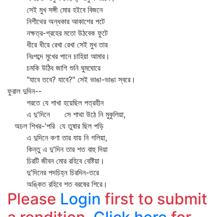
সেই মুখ সঙ্গী মোর হইবে বিজনে
নিশীথের অন্ধকার আকাশের পটে
নক্ষত্র-গ্রহের মতো উঠবেক ফুটে
ধীরে ধীরে রেখা রেখা সেই মুখ তার
নিঃশব্দে মুখের পানে চাহিয়া আমার।
চমকি উঠিব জাগি শুনি ঘুমঘোরে
"যাবে তবে? যাবে?" সেই ভাঙা-ভাঙা স্বরে।
ফুরাল দুদিন--
শরতে যে শাখা হয়েছিল পত্রহীন
এ দু'দিনে সে শাথা উঠে নি মুকুলিয়া,
অচল শিখর-'পরি যে তুষার ছিল পড়ি
এ দুদিনে কণা তার যায় নি গলিয়া,
কিন্তু এ দু'দিন তার শত বাহু দিয়া
চিরটি জীবন মোর রহিবে বেষ্টিয়া।
দু'দিনের পদচিহ্ন চিরদিন-তরে
অঙ্কিত রহিবে শত বরষের শিরে।
Please
Login
first to submit