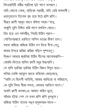
সিংহবাহিনী নারীর প্রতিমা দুই পাশে অপরূপ।
নাহি কোনো লোক, নাহিকো প্রহরী, নাহি হেরি দাসদাসী।
গুহাগৃহতলে তিলেক শব্দ হয়ে উঠে রাশি রাশি।
নীরবে রমণী আবৃত বদনে বসিলা শয্যা-'পরে,
অঙ্গুলি তুলি ইঙ্গিত করি পাশে বসাইল মোরে।
হিম হয়ে এল সর্বশরীর, শিহরি উঠিল প্রাণ--
শোণিতপ্রবাহে ধ্বনিতে লাগিল ভয়ের ভীষণ তান।
সহসা বাজিয়া বাজিয়া উঠিল দশ দিকে বীণা-বেণু,
মাথার উপরে ঝরিয়া ঝরিয়া পড়িল পুষ্পরেণু।
দ্বিগুণ আভায় জ্বলিয়া উঠিল দীপের আলোকরাশি--
ঘোমটা-ভিতরে হাসিল রমণী মধুর উচ্চহাসি।
সে হাসি ধ্বনিয়া ধ্বনিয়া উঠিল বিজন বিপুল ঘরে--
শুনিয়া চমকি ব্যাকুল হৃদয়ে কহিলাম জোড়করে,
"আমি যে বিদেশী অতিথি, আমায় ব্যথিয়ো না পরিহাসে,
কে তুমি নিদয় নীরব ললনা, কোথায় আনিলে দাসে।'
অমনি রমণী কনকদণ্ড আঘাত করিল ভূমে,
আঁধার হইয়া গেল সে ভবন রাশি রাশি ধূপধূমে।
বাজিয়া উঠিল শতেক শঙ্খ হুলুকলরব-সাথে--