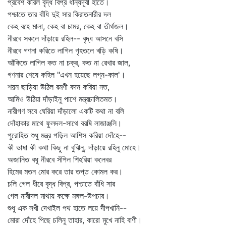
প্রবেশ করিল বৃদ্ধ বিপ্র ধান্যদূর্বা হাতে।
পশ্চাতে তার বাঁধি দুই সার কিরাতনারীর দল
কেহ বহে মালা, কেহ বা চামর, কেহ বা তীর্থজল।
নীরবে সকলে দাঁড়ায়ে রহিল-- বৃদ্ধ আসনে বসি
নীরবে গণনা করিতে লাগিল গৃহতলে খড়ি কষি।
আঁকিতে লাগিল কত না চক্র, কত না রেখার জাল,
গণনার শেষে কহিল "এখন হয়েছে লগ্ন-কাল'।
শয়ন ছাড়িয়া উঠিল রমণী বদন করিয়া নত,
আমিও উঠিয়া দাঁড়াইনু পাশে মন্ত্রচালিতমত।
নারীগণ সবে ঘেরিয়া দাঁড়ালো একটি কথা না বলি
দোঁহাকার মাথে ফুলদল-সাথে বরষি লাজাঞ্জলি।
পুরোহিত শুধু মন্ত্র পড়িল আশিস করিয়া দোঁহে--
কী ভাষা কী কথা কিছু না বুঝিনু, দাঁড়ায়ে রহিনু মোহে।
অজানিত বধূ নীরবে সঁপিল শিহরিয়া কলেবর
হিমের মতন মোর করে তার তপ্ত কোমল কর।
চলি গেল ধীরে বৃদ্ধ বিপ্র, পশ্চাতে বাঁধি সার
গেল নারীদল মাথায় কক্ষে মঙ্গল-উপচার।
শুধু এক সখী দেখাইল পথ হাতে লয়ে দীপখানি--
মোরা দোঁহে পিছে চলিনু তাহার, কারো মুখে নাহি বাণী।