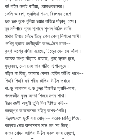
ঘর্ম বহিল ললাট বাহিয়া, রোমাঞ্চকলেবর।
ফেলি আবরণ, ত্যজিয়া শয়ন, বিরলসন বেশে
দুরু দুরু বুকে খুলিয়া দুয়ার বাহিরে দাঁড়ানু এসে।
দূর নদীপারে শূন্য শ্মশানে শৃগাল উঠিল ডাকি,
মাথার উপরে কেঁদে উড়ে গেল কোন্‌ নিশাচর পাখি।
দেখিনু দুয়ারে রমণীমুরতি অবগুণ্ঠনে ঢাকা--
কৃষ্ণ অশ্বে বসিয়া রয়েছে, চিত্রে যেন সে আঁকা।
আরেক অশ্ব দাঁড়ায়ে রয়েছে, পুচ্ছ ভূতল চুমে,
ধূম্রবরন, যেন দেহ তার গঠিত শ্মশানধূমে।
নড়িল না কিছু, আমারে কেবল হেরিল আঁখির পাশে--
শিহরি শিহরি সর্ব শরীর কাঁপিয়া উঠিল ত্রাসে।
পাণ্ডু আকাশে খণ্ড চন্দ্র হিমানীর গ্লানি-মাখা,
পল্লবহীন বৃদ্ধ অশথ শিহরে নগ্ন শাখা।
নীরব রমণী অঙ্গুলী তুলি দিল ইঙ্গিত করি--
মন্ত্রমুগ্ধ অচেতনসম চড়িনু অশ্ব-'পরি।
বিদ্যুৎবেগে ছুটে যায় ঘোড়া-- বারেক চাহিনু পিছে,
ঘরদ্বার মোর বাষ্পসমান মনে হল সব মিছে।
কাতর রোদন জাগিয়া উঠিল সকল হৃদয় ব্যেপে,