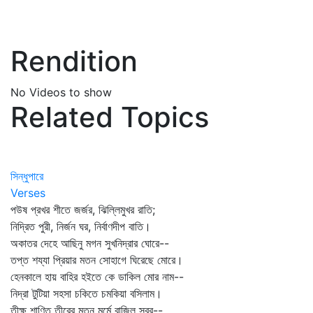
Rendition
No Videos to show
Related Topics
সিন্ধুপারে
Verses
পউষ প্রখর শীতে জর্জর, ঝিল্লিমুখর রাতি;
নিদ্রিত পুরী, নির্জন ঘর, নির্বাণদীপ বাতি।
অকাতর দেহে আছিনু মগন সুখনিদ্রার ঘোরে--
তপ্ত শয্যা প্রিয়ার মতন সোহাগে ঘিরেছে মোরে।
হেনকালে হায় বাহির হইতে কে ডাকিল মোর নাম--
নিদ্রা টুটিয়া সহসা চকিতে চমকিয়া বসিলাম।
তীক্ষ্ণ শাণিত তীরের মতন মর্মে বাজিল স্বর--