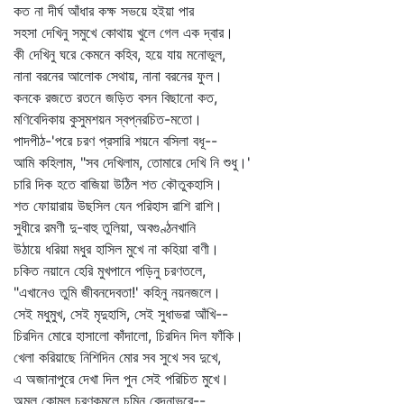
কত না দীর্ঘ আঁধার কক্ষ সভয়ে হইয়া পার
সহসা দেখিনু সমুখে কোথায় খুলে গেল এক দ্বার।
কী দেখিনু ঘরে কেমনে কহিব, হয়ে যায় মনোভুল,
নানা বরনের আলোক সেথায়, নানা বরনের ফুল।
কনকে রজতে রতনে জড়িত বসন বিছানো কত,
মণিবেদিকায় কুসুমশয়ন স্বপ্নরচিত-মতো।
পাদপীঠ-'পরে চরণ প্রসারি শয়নে বসিলা বধূ--
আমি কহিলাম, "সব দেখিলাম, তোমারে দেখি নি শুধু।'
চারি দিক হতে বাজিয়া উঠিল শত কৌতুকহাসি।
শত ফোয়ারায় উছসিল যেন পরিহাস রাশি রাশি।
সুধীরে রমণী দু-বাহু তুলিয়া, অবগুণ্ঠনখানি
উঠায়ে ধরিয়া মধুর হাসিল মুখে না কহিয়া বাণী।
চকিত নয়ানে হেরি মুখপানে পড়িনু চরণতলে,
"এখানেও তুমি জীবনদেবতা!' কহিনু নয়নজলে।
সেই মধুমুখ, সেই মৃদুহাসি, সেই সুধাভরা আঁখি--
চিরদিন মোরে হাসালো কাঁদালো, চিরদিন দিল ফাঁকি।
খেলা করিয়াছে নিশিদিন মোর সব সুখে সব দুখে,
এ অজানাপুরে দেখা দিল পুন সেই পরিচিত মুখে।
অমল কোমল চরণকমলে চুমিনু বেদনাভরে--