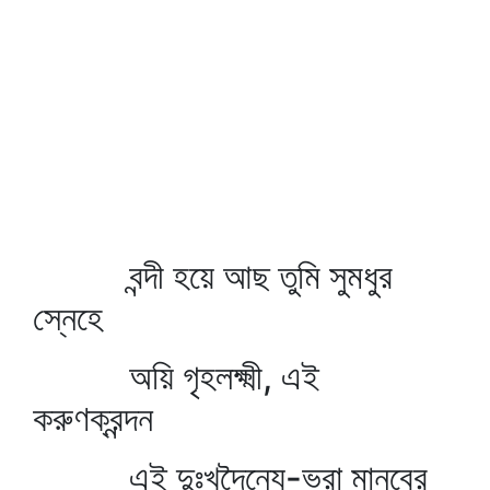
বন্দী হয়ে আছ তুমি সুমধুর
স্নেহে
অয়ি গৃহলক্ষ্মী, এই
করুণক্রন্দন
এই দুঃখদৈন্যে-ভরা মানবের