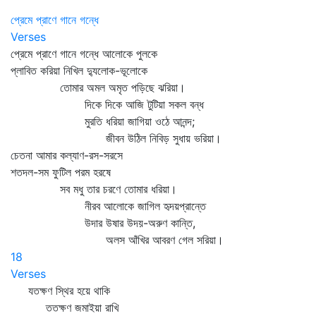
প্রেমে প্রাণে গানে গন্ধে
Verses
প্রেমে প্রাণে গানে গন্ধে আলোকে পুলকে
প্লাবিত করিয়া নিখিল দ্যুলোক-ভূলোকে
তোমার অমল অমৃত পড়িছে ঝরিয়া।
দিকে দিকে আজি টুটিয়া সকল বন্ধ
মুরতি ধরিয়া জাগিয়া ওঠে আনন্দ;
জীবন উঠিল নিবিড় সুধায় ভরিয়া।
চেতনা আমার কল্যাণ-রস-সরসে
শতদল-সম ফুটিল পরম হরষে
সব মধু তার চরণে তোমার ধরিয়া।
নীরব আলোকে জাগিল হৃদয়প্রান্তে
উদার উষার উদয়-অরুণ কান্তি,
অলস আঁখির আবরণ গেল সরিয়া।
18
Verses
যতক্ষণ স্থির হয়ে থাকি
ততক্ষণ জমাইয়া রাখি