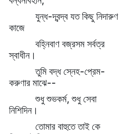
বন্ধনবিহীন;
যুন্ধ-দ্বন্দ্ব যত কিছু নিদারুণ
কাজে
বহ্নিবাণ বজ্রসম সর্বত্র
স্বাধীন।
তুমি বদ্ধ স্নেহ-প্রেম-
করুণার মাঝে--
শুধু শুভকর্ম, শুধু সেবা
নিশিদিন।
তোমার বাহুতে তাই কে