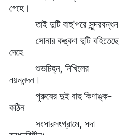
গেহে।
তাই দুটি বাহু'পরে সুন্দরবন্ধন
সোনার কঙ্কণ দুটি বহিতেছে
দেহে
শুভচিহ্ন, নিখিলের
নয়ননন্দন।
পুরুষের দুই বাহু কিণাঙ্ক-
কঠিন
সংসারসংগ্রামে, সদা