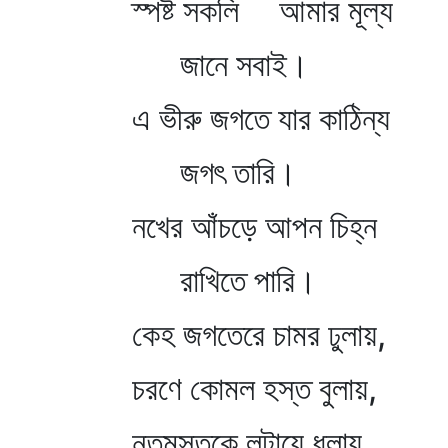
স্পষ্ট সকলি আমার মূল্য
জানে সবাই।
এ ভীরু জগতে যার কাঠিন্য
জগৎ তারি।
নখের আঁচড়ে আপন চিহ্ন
রাখিতে পারি।
কেহ জগতেরে চামর ঢুলায়,
চরণে কোমল হস্ত বুলায়,
নতমস্তকে লুটায়ে ধুলায়