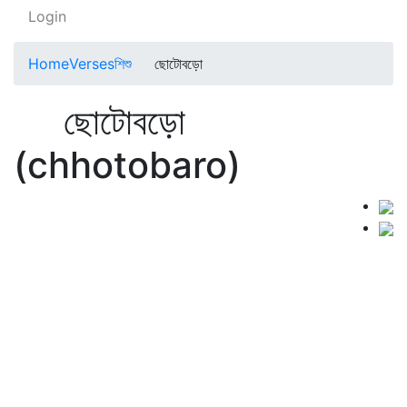
Login
Home
Verses
শিশু
ছোটোবড়ো
ছোটোবড়ো
(chhotobaro)