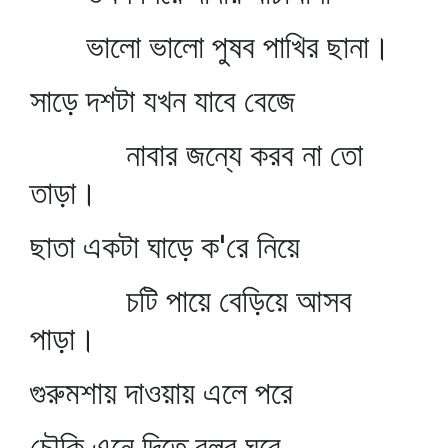
ভালো ভালো পুষব পাখির ছানা।
সাড়ে দশটা যখন যাবে বেজে
নাবার জন্যে করব না তো
তাড়া।
ছাতা একটা ঘাড়ে ক'রে নিয়ে
চটি পায়ে বেড়িয়ে আসব
পাড়া।
গুরুমশায় দাওয়ায় এলে পরে
চৌকি এনে দিতে বলব ঘরে,