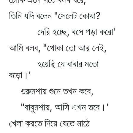
তিনি যদি বলেন "সেলেট কোথা?
দেরি হচ্ছে, বসে পড়া করো'
আমি বলব, "খোকা তো আর নেই,
হয়েছি যে বাবার মতো
বড়ো।'
গুরুমশায় শুনে তখন কবে,
"বাবুমশায়, আসি এখন তবে।'
খেলা করতে নিয়ে যেতে মাঠে