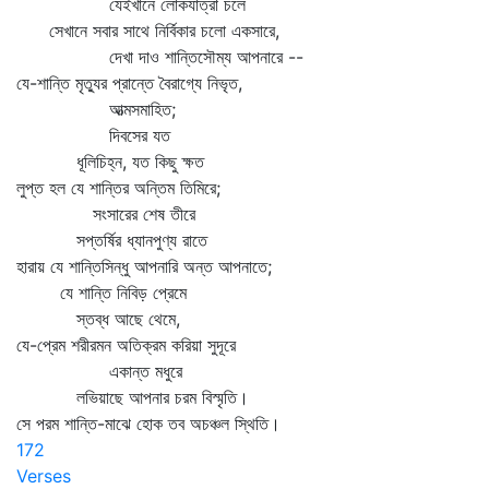
যেইখানে লোকযাত্রা চলে
সেখানে সবার সাথে নির্বিকার চলো একসারে,
দেখা দাও শান্তিসৌম্য আপনারে --
যে-শান্তি মৃত্যুর প্রান্তে বৈরাগ্যে নিভৃত,
আত্মসমাহিত;
দিবসের যত
ধূলিচিহ্ন, যত কিছু ক্ষত
লুপ্ত হল যে শান্তির অন্তিম তিমিরে;
সংসারের শেষ তীরে
সপ্তর্ষির ধ্যানপুণ্য রাতে
হারায় যে শান্তিসিন্ধু আপনারি অন্ত আপনাতে;
যে শান্তি নিবিড় প্রেমে
স্তব্ধ আছে থেমে,
যে-প্রেম শরীরমন অতিক্রম করিয়া সুদূরে
একান্ত মধুরে
লভিয়াছে আপনার চরম বিস্মৃতি।
সে পরম শান্তি-মাঝে হোক তব অচঞ্চল স্থিতি।
172
Verses