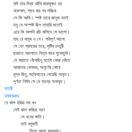
যদি তার দিব্য আঁখি মায়ামুক্ত হয়
অকস্মাৎ, পাবে যার নব পরিচয়
সে কি আমি। স্পষ্ট তারে জানুক যতই
তবু যে অস্পষ্ট ছিল তাহারি মতোই
এরে কি আপনি রচি বাসিবে সে ভালো।
হায় রে মানুষ এ যে। পরিপূর্ণ আলো
সে তো প্রলয়ের তরে, সৃষ্টির চাতুরী
ছায়াতে আলোতে নিত্য করে লুকোচুরি।
সে মায়াতে বেঁধেছিনু মর্ত্যে মোরা দোঁহে
আমাদের খেলাঘর, অপূর্ণের মোহে
মুগ্ধ ছিনু, মর্ত্যপাত্রে পেয়েছি অমৃত।
পূর্ণতা নির্মম সে যে স্তব্ধ অনাবৃত।
যাত্রী
Verses
যে কাল হরিয়া লয় ধন
সেই কাল করিছে হরণ
সে ধনের ক্ষতি।
তাই বসুমতী
নিত্য আছে বসুন্ধরা।