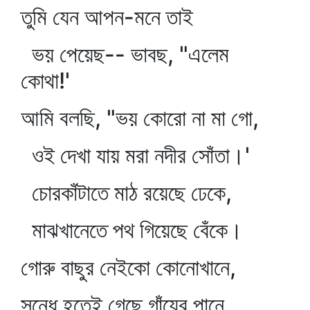
তুমি যেন আপন-মনে তাই
ভয় পেয়েছ-- ভাবছ, "এলেম
কোথা!'
আমি বলছি, "ভয় কোরো না মা গো,
ওই দেখা যায় মরা নদীর সোঁতা।'
চোরকাঁটাতে মাঠ রয়েছে ঢেকে,
মাঝখানেতে পথ গিয়েছে বেঁকে।
গোরু বাছুর নেইকো কোনোখানে,
সন্ধে হতেই গেছে গাঁয়ের পানে,