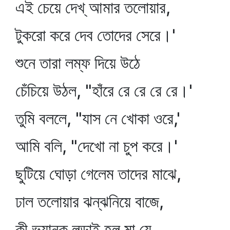
এই চেয়ে দেখ্‌ আমার তলোয়ার,
টুকরো করে দেব তোদের সেরে।'
শুনে তারা লম্ফ দিয়ে উঠে
চেঁচিয়ে উঠল, "হাঁরে রে রে রে রে।'
তুমি বললে, "যাস নে খোকা ওরে,'
আমি বলি, "দেখো না চুপ করে।'
ছুটিয়ে ঘোড়া গেলেম তাদের মাঝে,
ঢাল তলোয়ার ঝন্‌ঝনিয়ে বাজে,
কী ভয়ানক লড়াই হল মা যে,