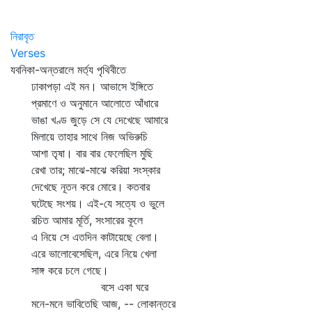
নিরাবৃত
Verses
যবনিকা-অন্তরালে মর্ত্য পৃথিবীতে
ঢাকাপড়া এই মন। আভাসে ইঙ্গিতে
প্রমাণে ও অনুমানে আলোতে আঁধারে
ভাঙা খণ্ড জুড়ে সে যে দেখেছে আমারে
মিলায়ে তাহার সাথে নিজ অভিরুচি
আশা তৃষা। বার বার ফেলেছিল মুছি
রেখা তার; মাঝে-মাঝে করিয়া সংস্কার
দেখেছে নূতন করে মোরে। কতবার
ঘটেছে সংশয়। এই-যে সত্যে ও ভুলে
রচিত আমার মূর্তি, সংসারের কূলে
এ নিয়ে সে এতদিন কাটায়েছে বেলা।
এরে ভালোবেসেছিল, এরে নিয়ে খেলা
সাঙ্গ করে চলে গেছে।
বসে একা ঘরে
মনে-মনে ভাবিতেছি আজ, -- লোকান্তরে