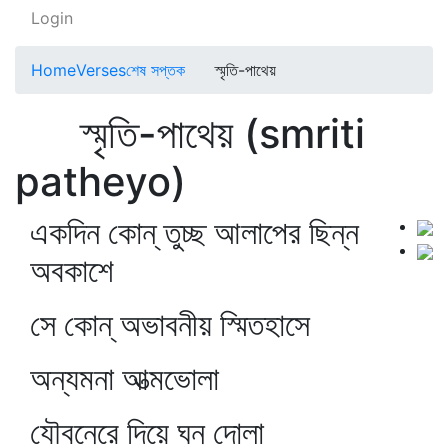
Login
Home
Verses
শেষ সপ্তক
স্মৃতি-পাথেয়
স্মৃতি-পাথেয় (smriti
patheyo)
একদিন কোন্‌ তুচ্ছ আলাপের ছিন্ন
অবকাশে
সে কোন্‌ অভাবনীয় স্মিতহাসে
অন্যমনা আত্মভোলা
যৌবনেরে দিয়ে ঘন দোলা