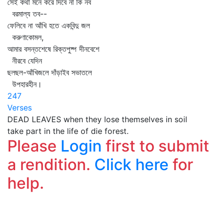
সেই কথা মনে করে দিবে না কি নব
বরমাল্য তব--
ফেলিবে না আঁখি হতে একবিন্দু জল
করুণাকোমল,
আমার বসন্তশেষে রিক্তপুষ্প দীনবেশে
নীরবে যেদিন
ছলছল-আঁখিজলে দাঁড়াইব সভাতলে
উপহারহীন।
247
Verses
DEAD LEAVES when they lose themselves in soil
take part in the life of die forest.
Please
Login
first to submit
a rendition.
Click here
for
help.