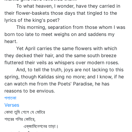
To what heaven, I wonder, have they carried in
their flower-baskets those days that tingled to the
lyrics of the king's poet?
This morning, separation from those whom I was
born too late to meet weighs on and saddens my
heart.
Yet April carries the same flowers with which
they decked their hair, and the same south breeze
fluttered their veils as whispers over modern roses.
And, to tell the truth, joys are not lacking to this
spring, though Kalidas sing no more; and I know, if he
can watch me from the Poets' Paradise, he has
reasons to be envious.
পলাতকা
Verses
কোথা তুমি গেলে যে মোটরে
শহরের গলির কোটরে,
এক্‌জামিনেশনের তাড়া।