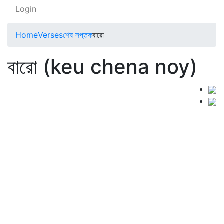
Login
Home
Verses
শেষ সপ্তক
বারো
বারো (keu chena noy)