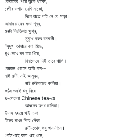
কেতাবের 'পরে ঝুঁকে থাকো,
বেণীর ডগাও দেখি নাকো,
দিনে রাতে পাই নে যে সাড়া।
আমার চায়ের সভা শূন্য,
মনটা নিরতিশয় ক্ষুণ্ন,
সুমুখে নফর বনমালী।
"সুমুখ' তাহারে বলা মিছে,
মুখ দেখে মন যায় খিঁচে,
বিনাদোষে দিই তারে গালি।
ভোজন ওজনে অতি কম--
নাই রুটি, নাই আলুদম,
নাই রুইমাছের কালিয়া।
জঠর ভরাই শুধু দিয়ে
দু-পেয়ালা Chinese tea-য়ে
আধসের দুগ্ধ ঢালিয়া।
উদাস হৃদয়ে খাই একা
টিনের মাখন দিয়ে সেঁকা
রুটি-তোস্‌ শুধু খান-তিন।
গোটা-দুই কলা খাই গুনে,