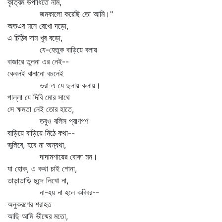
কৃত্রিম উপাধিতে নাম,
জমকালো করেছি তো আমি।"
অতএব মনে রেখো দড়ো,
এ চিঠির দাম খুব বড়ো,
যে-হেতুক বাড়িয়ে বলায়
বাজারে তুলনা এর নেই--
কেবলই বানানো বচনেই
ভরা এ যে ছলায় কলায়।
পাল্লা যে দিবি মোর সাথে
সে ক্ষমতা নেই তোর হাতে,
তবুও বলিস প্রাণপণ
বাড়িয়ে বাড়িয়ে মিঠে কথা--
ভুলিবে, হবে না অন্যথা,
দাদামশায়ের বোকা মন।
যা হোক, এ কথা চাই শোনা,
তাড়াতাড়ি ছন্দে লিখো না,
না-হয় না হলে কবিবর--
অনুকরণের শরাহত
আছি আমি ভীষ্মের মতো,