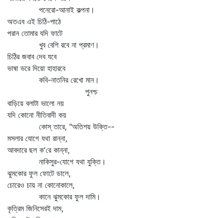
পনেরো-আনাই কল্পনা।
অতএব এই চিঠি-পাঠে
পরান তোমার যদি ফাটে
খুব বেশি রবে না প্রমাণ।
চিঠির জবাব দেব যবে
ভাষা ভরে দিয়ো হাহারবে
কবি-নাতনির রেখো মান।
পুনশ্চ
বাড়িয়ে বলাটা ভালো নয়
যদি কোনো নীতিবাদী কয়
কোস্‌ তারে, "অতিশয় উক্তি--
মসলার যোগে যথা রান্না,
আবদারে ছল ক'রে কান্না,
নাকিসুর-যোগে যথা যুক্তি।
ঝুমকোর ফুল ফোটে ডালে,
চোরেও চায় না কোনোকালে,
কানে ঝুমকোর ফুল দামি।
কৃত্রিম জিনিসেরই দাম,