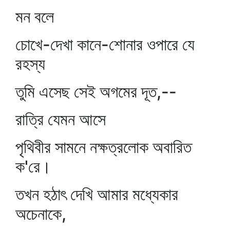
মন বলে
চোখে-দেখা কানে-শোনার ওপারে যে
রহস্য
তুমি এসেছ সেই অগমের দূত,--
রাত্রি যেমন আসে
পৃথিবীর সামনে নক্ষত্রলোক অবারিত
ক'রে।
তখন হঠাৎ দেখি আমার মধ্যেকার
অচেনাকে,