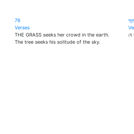
78
সন্ন
Verses
Ve
THE GRASS seeks her crowd in the earth.
হে 
The tree seeks his solitude of the sky.
মন
তো
উৎ
র
বর
ক
উদ
ক্
ন
দ
দু
ত