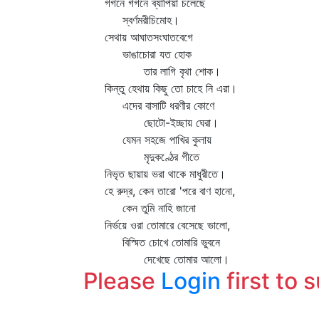
গগনে গগনে ব্যাপিয়া চলেছে
স্বর্ণমরীচিমোহ।
সেথায় আঘাতসংঘাতবেগে
ভাঙাচোরা যত হোক
তার লাগি বৃথা শোক।
কিন্তু হেথায় কিছু তো চাহে নি এরা।
এদের বাসাটি ধরণীর কোণে
ছোটো-ইচ্ছায় ঘেরা।
যেমন সহজে পাখির কুলায়
মৃদুকণ্ঠের গীতে
নিভৃত ছায়ায় ভরা থাকে মাধুরীতে।
হে রুদ্র, কেন তারো 'পরে বাণ হানো,
কেন তুমি নাহি জানো
নির্ভয়ে ওরা তোমারে বেসেছে ভালো,
বিস্মিত চোখে তোমারি ভুবনে
দেখেছে তোমার আলো।
Please
Login
first to 