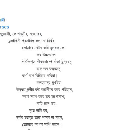
্যাসী
rses
সন্ন্যাসী, হে গম্ভীর, মহেশ্বর,
্দাকিনী প্রসারিল কত-না নির্ঝর
মারে বেষ্টন করি নৃত্যজালে।
তব উচ্চভালে
ক্ষিপ্ত শীকরবাষ্পে বাঁকা ইন্দ্রধনু
হে তব শুভ্রতনু
্ণে বর্ণে বিচিত্র করিয়া।
লহাস্যে মুখরিয়া
্ধত নন্দীর রুষ্ট তর্জনীরে করে পরিহাস,
ষণে ক্ষণে করে তব তপোনাশ;
াহি মনে ভয়,
ূরে নাহি রয়,
র্বার দুরন্ত তারা শাসন না মানে,
োমারে আপন সাথি জানে।