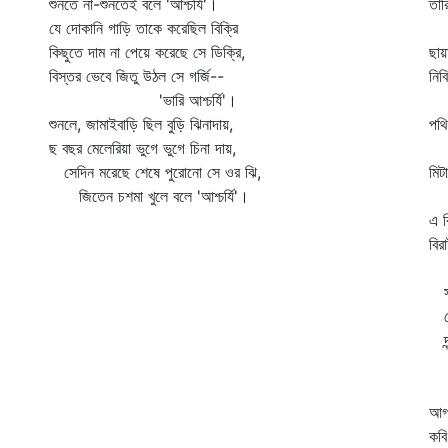
শুনতে না-শুনতেই বলে 'আশ্চর্যি'।
তার
যে দোকানি গাড়ি তাকে করেছিল বিক্রি
চি
কিছুতে দাম না পেয়ে করেছে সে ডিক্রি,
ছায়
বিস্তর ভেবে জিতু উঠল সে গর্জি--
নিব
'ভারি আশ্চর্যি'।
পথ
শুনলে, জামাইবাড়ি ছিল বুড়ি ঝিনাদায়,
পথি
ছ বছর মেলেরিয়া ভুগে ভুগে চিনা দায়,
পূ
সেদিন মরেছে শেষে পুরোনো সে ওর ঝি,
মিট
জিতেন চশমা খুলে বলে 'আশ্চর্যি'।
নব
এ ব
বির
ধন
সৃষ
হোথ
দন্
সম
র
আগন
কবি