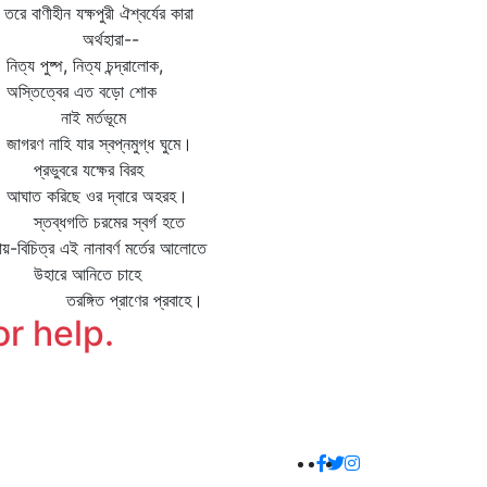
 তরে বাণীহীন যক্ষপুরী ঐশ্বর্যের কারা
র্থহারা--
্য পুষ্প, নিত্য চন্দ্রালোক,
্তিত্বের এত বড়ো শোক
াই মর্তভূমে
রণ নাহি যার স্বপ্নমুগ্ধ ঘুমে।
রভুবরে যক্ষের বিরহ
াত করিছে ওর দ্বারে অহরহ।
তব্ধগতি চরমের স্বর্গ হতে
ায়-বিচিত্র এই নানাবর্ণ মর্তের আলোতে
ারে আনিতে চাহে
ঙ্গিত প্রাণের প্রবাহে।
or help.