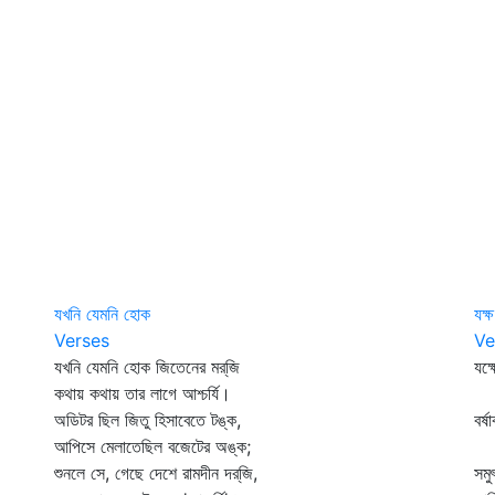
যখনি যেমনি হোক
যক্ষ
Verses
Ve
যখনি যেমনি হোক জিতেনের মর্‌জি
যক্
কথায় কথায় তার লাগে আশ্চর্যি।
পব
অডিটর ছিল জিতু হিসাবেতে টঙ্ক,
বর্
আপিসে মেলাতেছিল বজেটের অঙ্ক;
গি
শুনলে সে, গেছে দেশে রামদীন দর্‌জি,
সমু