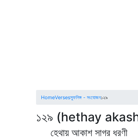
Home
Verses
স্ফুলিঙ্গ - সংযোজন
১২৯
১২৯ (hethay akas
হেথায় আকাশ সাগর ধরণী