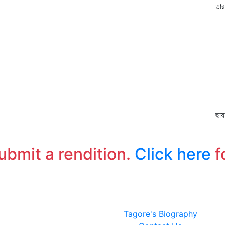
তার
অ
নিত
অস
ন
জাগ
প্
আঘ
স্
ছায়
উহ
তর
submit a rendition.
Click here
f
Tagore's Biography