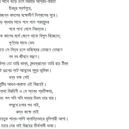
ি সাথে উড়ে চলে বিরহীর আগ্রহ-বারতা
রদূর স্বর্গপুরে,
াচ্ছন্ন বাদলের বক্ষোদীর্ণ নিশ্বাসের সুরে।
িড় ব্যথার সাথে পদে পদে পরমসুন্দর
ে পথে মেলে নিরন্তর।
ক কালের মর্মে জেগে থাকে বিপুল বিচ্ছেদে;
র্ণতার সাথে ভেদ
াতে সে নিত্য চলে ভবিষ্যের তোরণে তোরণে
 নব জীবনে মরণে।
িশ্ব তো তারি কাব্য, মন্দাক্রান্তে তারি রচে টীকা
াট দুঃখের পটে আনন্দের সুদূর ভূমিকা।
্য যক্ষ সেই
্টির আগুন-জ্বালা এই বিরহেই।
া বিরহিণী ও যে স্তব্ধ প্রতীক্ষায়,
ড পল গনি গনি মন্থর দিবস তার যায়।
্মুখে চলার পথ নাই,
ুদ্ধ কক্ষে তাই
্তুক পান্থ-লাগি ক্লান্তিভারে ধূলিশায়ী আশা।
 তারে দেয় নাই বিরহের তীর্থগামী ভাষা।