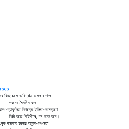
rses
ষের বিরহ চলে অবিশ্রাম অলকার পথে
নের ধৈর্যহীন রথে
ষাবাষ্প-ব্যাকুলিত দিগন্তে ইঙ্গিত-আমন্ত্রণে
রি হতে গিরিশীর্ষে, বন হতে বনে।
ৎসুক বলাকার ডানার আনন্দ-চঞ্চলতা