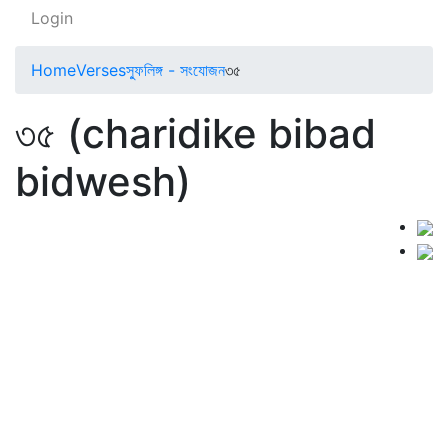
Login
Home
Verses
স্ফুলিঙ্গ - সংযোজন
৩৫
৩৫ (charidike bibad
bidwesh)