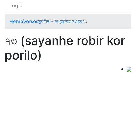
Login
Home
Verses
স্ফুলিঙ্গ - অপ্রচলিত সংগ্রহ
৭৩
৭৩ (sayanhe robir kor
porilo)