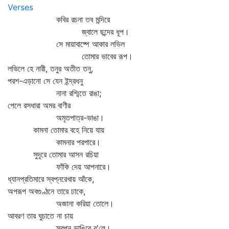
Verses
কবির রচনা তব মন্দিরে
জ্বালে ছন্দের ধূপ।
সে মায়াবাষ্পে আকার লভিল
তোমার ভাবের রূপ।
লভিলে হে নারী, তনুর অতীত তনু,
পরশ-এড়ানো সে যেন ইন্দ্রধনু
নানা রশ্মিতে রাঙা;
পেলে রসধারা অমর বাণীর
অমৃতপাত্র-ভাঙা।
কামনা তোমার বহে নিয়ে যায়
কামনার পরপারে।
সুদূরে তোমার আসন রচিয়া
ফাঁকি দেয় আপনারে।
ধ্যানপ্রতিমারে স্বপ্নরেখায় আঁকে,
অপরূপ অবগুণ্ঠনে তারে ঢাকে,
অজানা করিয়া তোলে।
আবরণ তার ঘুচাতে না চায়
স্বপ্ন ভাঙিবে ব'লে।