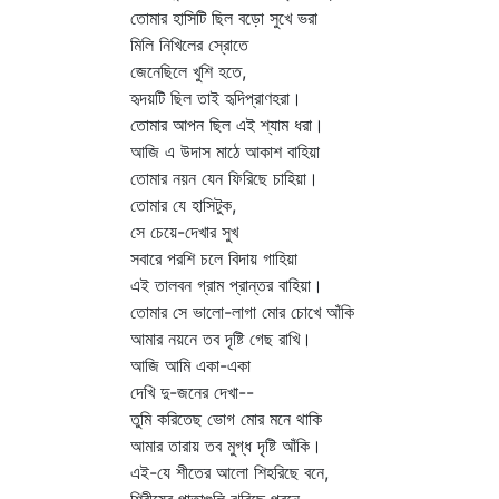
তোমার হাসিটি ছিল বড়ো সুখে ভরা
মিলি নিখিলের স্রোতে
জেনেছিলে খুশি হতে,
হৃদয়টি ছিল তাই হৃদিপ্রাণহরা।
তোমার আপন ছিল এই শ্যাম ধরা।
আজি এ উদাস মাঠে আকাশ বাহিয়া
তোমার নয়ন যেন ফিরিছে চাহিয়া।
তোমার যে হাসিটুক,
সে চেয়ে-দেখার সুখ
সবারে পরশি চলে বিদায় গাহিয়া
এই তালবন গ্রাম প্রান্তর বাহিয়া।
তোমার সে ভালো-লাগা মোর চোখে আঁকি
আমার নয়নে তব দৃষ্টি গেছ রাখি।
আজি আমি একা-একা
দেখি দু-জনের দেখা--
তুমি করিতেছ ভোগ মোর মনে থাকি
আমার তারায় তব মুগ্ধ দৃষ্টি আঁকি।
এই-যে শীতের আলো শিহরিছে বনে,