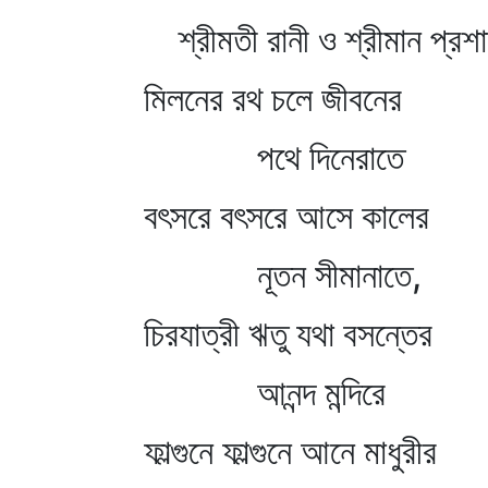
শ্রীমতী রানী ও শ্রীমান প্রশা
মিলনের রথ চলে জীবনের
পথে দিনেরাতে
বৎসরে বৎসরে আসে কালের
নূতন সীমানাতে,
চিরযাত্রী ঋতু যথা বসন্তের
আনন্দ মন্দিরে
ফাল্গুনে ফাল্গুনে আনে মাধুরীর