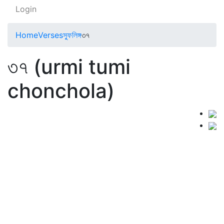
Login
Home
Verses
স্ফুলিঙ্গ
৩৭
৩৭ (urmi tumi
chonchola)