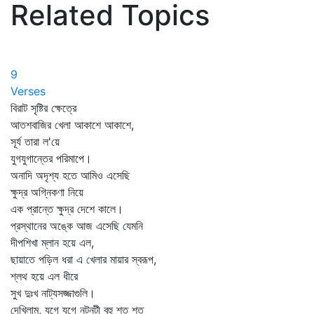
Related Topics
9
Verses
বিরাট সৃষ্টির ক্ষেত্রে
আতশবাজির খেলা আকাশে আকাশে,
সূর্য তারা ল'য়ে
যুগযুগান্তের পরিমাপে।
অনাদি অদৃশ্য হতে আমিও এসেছি
ক্ষুদ্র অগ্নিকণা নিয়ে
এক প্রান্তে ক্ষুদ্র দেশে কালে।
প্রস্থানের অঙ্কে আজ এসেছি যেমনি
দীপশিখা ম্লান হয়ে এল,
ছায়াতে পড়িল ধরা এ খেলার মায়ার স্বরূপ,
শ্লথ হয়ে এল ধীরে
সুখ দুঃখ নাট্যসজ্জাগুলি।
দেখিলাম, যুগে যুগে নটনটী বহু শত শত