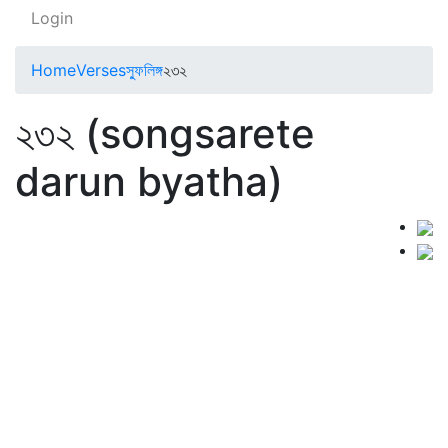
Login
Home
Verses
স্ফুলিঙ্গ
২৩২
২৩২ (songsarete
darun byatha)