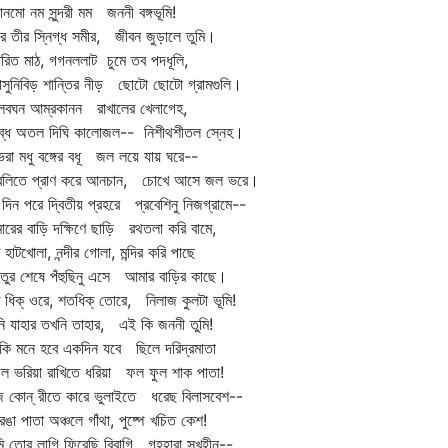
নমো নম সুন্দরী মম জননী বঙ্গভূমি!
গার তীর স্নিগ্ধ সমীর, জীবন জুড়ালে তুমি।
রিত মাঠ, গগনললাট চুমে তব পদধূলি,
াসুনিবিড় শান্তির নীড় ছোটো ছোটো গ্রামগুলি।
লবঘন আম্রকানন রাখালের খেলাগেহ,
তব্ধ অতল দিঘি কালোজল-- নিশীথশীতল স্নেহ।
ভরা মধু বঙ্গের বধূ জল লয়ে যায় ঘরে--
 বলিতে প্রাণ করে আনচান, চোখে আসে জল ভরে।
 দিন পরে দ্বিতীয় প্রহরে প্রবেশিনু নিজগ্রামে--
োরের বাড়ি দক্ষিণে ছাড়ি রথতলা করি বামে,
ি হাটখোলা, নন্দীর গোলা, মন্দির করি পাছে
াতুর শেষে পঁহুছিনু এসে আমার বাড়ির কাছে।
্‌ ধিক্‌ ওরে, শতধিক্‌ তোরে, নিলাজ কুলটা ভূমি!
ি যাহার তখনি তাহার, এই কি জননী তুমি!
কি মনে হবে একদিন যবে ছিলে দরিদ্রমাতা
ল ভরিয়া রাখিতে ধরিয়া ফল ফুল শাক পাতা!
কোন্‌ রীতে কারে ভুলাইতে ধরেছ বিলাসবেশ--
চরঙা পাতা অঞ্চলে গাঁথা, পুষ্পে খচিত কেশ!
 তোর লাগি ফিরেছি বিবাগি গৃহহারা সুখহীন--