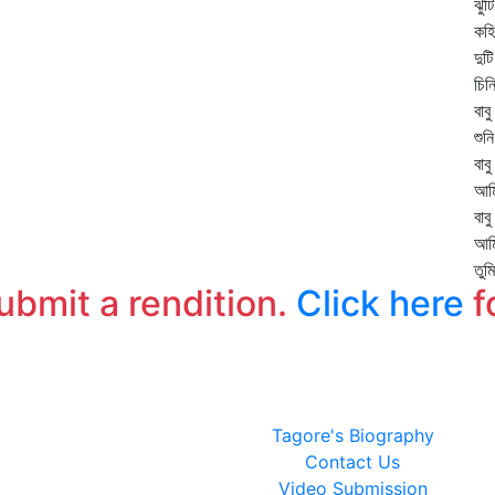
ঝুঁ
কহ
দুট
চিন
বাব
শুন
বাব
আমি
বাব
আমি
তু
submit a rendition.
Click here
f
Tagore's Biography
Contact Us
Video Submission