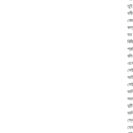
তুই
ধন
কো
কল্
যত
বিদ
প্
বসি
এক
সেই
অতি
সেই
ভাব
সহস
দু
ভাব
স্ন
হেন