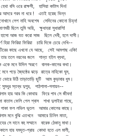
 হেথা বসি ওরে রাক্ষসী, হাসিয়া কাটাস দিন!
ীর আদরে গরব না ধরে ! এতই হয়েছ ভিন্ন
নোখানে লেশ নাহি অবশেষ সেদিনের কোনো চিহ্ন!
যাণময়ী ছিলে তুমি অয়ি, ক্ষুধাহরা সুধারাশি!
 হাসো আজ যত করো সাজ ছিলে দেবী, হলে দাসী।
ীর্ণ হিয়া ফিরিয়া ফিরিয়া চারি দিকে চেয়ে দেখি--
রাচীরের কাছে এখনো যে আছে, সেই আমগাছ একি!
 তার তলে নয়নের জলে শান্ত হইল ব্যথা,
ে একে মনে উদিল স্মরণে বালক-কালের কথা।
 মনে পড়ে জ্যৈষ্ঠের ঝড়ে রাত্রে নাহিকো ঘুম,
 ভোরে উঠি তাড়াতাড়ি ছুটি আম কুড়াবার ধুম।
 সুমধুর স্তব্ধ দুপুর, পাঠশালা-পলায়ন--
িলাম হায় আর কি কোথায় ফিরে পাব সে জীবন!
া বাতাস ফেলি গেল শ্বাস শাখা দুলাইয়া গাছে,
টি পাকা ফল লভিল ভূতল আমার কোলের কাছে।
িলাম মনে বুঝি এতখনে আমারে চিনিল মাতা,
েহের সে দানে বহু সম্মানে বারেক ঠেকানু মাথা।
কালে হায় যমদূত-প্রায় কোথা হতে এল মালী,