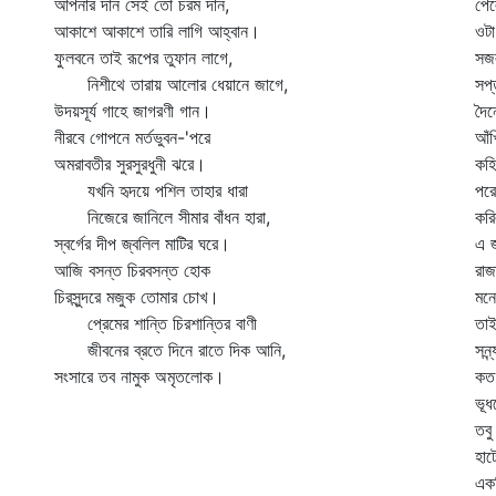
আপনার দান সেই তো চরম দান,
পেল
আকাশে আকাশে তারি লাগি আহ্বান।
ওটা
ফুলবনে তাই রূপের তুফান লাগে,
সজল
নিশীথে তারায় আলোর ধেয়ানে জাগে,
সপ্
উদয়সূর্য গাহে জাগরণী গান।
দৈন
নীরবে গোপনে মর্তভুবন-'পরে
আঁখ
অমরাবতীর সুরসুরধুনী ঝরে।
কহি
যখনি হৃদয়ে পশিল তাহার ধারা
পরে
নিজেরে জানিলে সীমার বাঁধন হারা,
করি
স্বর্গের দীপ জ্বলিল মাটির ঘরে।
এ জ
আজি বসন্ত চিরবসন্ত হোক
রাজ
চিরসুন্দরে মজুক তোমার চোখ।
মনে
প্রেমের শান্তি চিরশান্তির বাণী
তাই
জীবনের ব্রতে দিনে রাতে দিক আনি,
সন্
সংসারে তব নামুক অমৃতলোক।
কত 
ভূধ
তবু
হা
এক