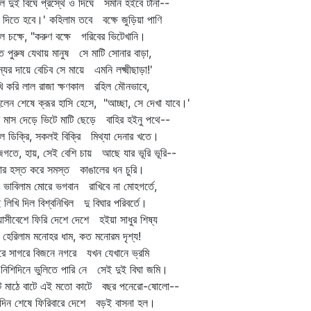
ে দুই বিঘে প্রস্থে ও দিঘে সমান হইবে টানা--
 দিতে হবে।' কহিলাম তবে বক্ষে জুড়িয়া পাণি
 চক্ষে, "করুণ বক্ষে গরিবের ভিটেখানি।
ত পুরুষ যেথায় মানুষ সে মাটি সোনার বাড়া,
্যের দায়ে বেচিব সে মায়ে এমনি লক্ষ্মীছাড়া!'
ি করি লাল রাজা ক্ষণকাল রহিল মৌনভাবে,
লেন শেষে ক্রূর হাসি হেসে, "আচ্ছা, সে দেখা যাবে।'
 মাস দেড়ে ভিটে মাটি ছেড়ে বাহির হইনু পথে--
ল ডিক্রি, সকলই বিক্রি মিথ্যা দেনার খতে।
গতে, হায়, সেই বেশি চায় আছে যার ভূরি ভূরি--
ার হস্ত করে সমস্ত কাঙালের ধন চুরি।
 ভাবিলাম মোরে ভগবান রাখিবে না মোহগর্তে,
 লিখি দিল বিশ্বনিখিল দু বিঘার পরিবর্তে।
ন্যাসীবেশে ফিরি দেশে দেশে হইয়া সাধুর শিষ্য
হেরিলাম মনোহর ধাম, কত মনোরম দৃশ্য!
রে সাগরে বিজনে নগরে যখন যেখানে ভ্রমি
 নিশিদিনে ভুলিতে পারি নে সেই দুই বিঘা জমি।
টে মাঠে বাটে এই মতো কাটে বছর পনেরো-ষোলো--
দিন শেষে ফিরিবারে দেশে বড়ই বাসনা হল।