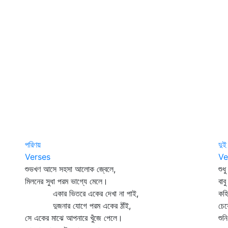
পরিণয়
দুই
Verses
Ve
শুভখণ আসে সহসা আলোক জ্বেলে,
শুধ
মিলনের সুধা পরম ভাগ্যে মেলে।
বাব
একার ভিতরে একের দেখা না পাই,
কহি
দুজনার যোগে পরম একের ঠাঁই,
চে
সে একের মাঝে আপনারে খুঁজে পেলে।
শুন