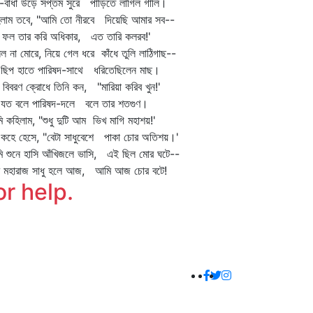
টি-বাঁধা উড়ে সপ্তম সুরে পাড়িতে লাগিল গালি।
িলাম তবে, "আমি তো নীরবে দিয়েছি আমার সব--
ি ফল তার করি অধিকার, এত তারি কলরব!'
িল না মোরে, নিয়ে গেল ধরে কাঁধে তুলি লাঠিগাছ--
ু ছিপ হাতে পারিষদ-সাথে ধরিতেছিলেন মাছ।
ি বিবরণ ক্রোধে তিনি কন, "মারিয়া করিব খুন!'
ু যত বলে পারিষদ-দলে বলে তার শতগুণ।
 কহিলাম, "শুধু দুটি আম ভিখ মাগি মহাশয়!'
ু কহে হেসে, "বেটা সাধুবেশে পাকা চোর অতিশয়।'
 শুনে হাসি আঁখিজলে ভাসি, এই ছিল মোর ঘটে--
মি মহারাজ সাধু হলে আজ, আমি আজ চোর বটে!
or help.