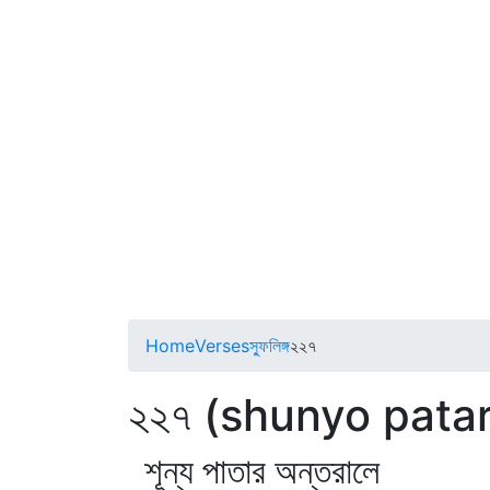
Home
Verses
স্ফুলিঙ্গ
২২৭
২২৭ (shunyo patar
শূন্য পাতার অন্তরালে