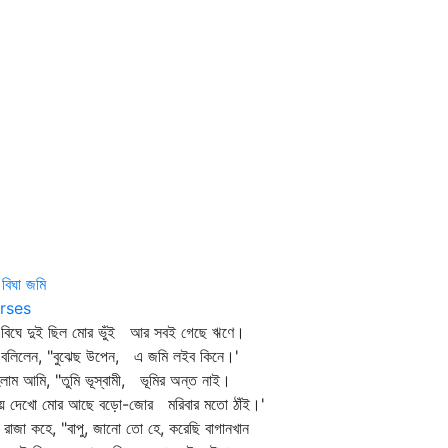
 বিঘা জমি
rses
ু বিঘে দুই ছিল মোর ভুঁই আর সবই গেছে ঋণে।
ু বলিলেন, "বুঝেছ উপেন, এ জমি লইব কিনে।'
লাম আমি, "তুমি ভূস্বামী, ভূমির অন্ত নাই।
য়ে দেখো মোর আছে বড়ো-জোর মরিবার মতো ঠাঁই।'
ি রাজা কহে, "বাপু, জানো তো হে, করেছি বাগানখান