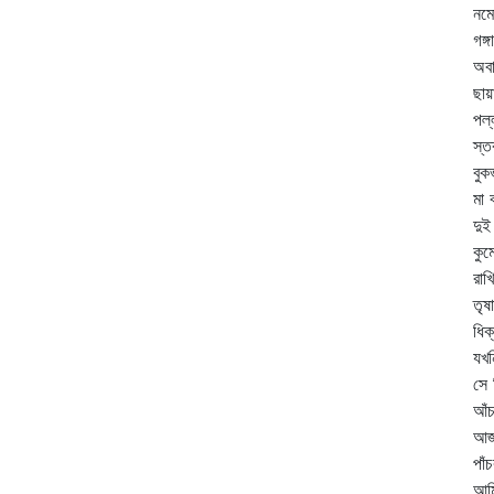
নমো
গঙ্
অবা
ছায়
পল্
স্
বুক
মা
দুই
কুম
রাখ
তৃষ
ধিক
যখন
সে 
আঁচ
আজ 
পাঁ
আমি