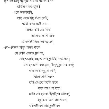
তুমি বল তিনু প্রশ্রয় পায় আমার কাছে--
তাই রাগ কর তুমি।
ওকে ভালোবাসি,
তাই ওকে দুষ্টু ব'লে দেখি,
দোষী ব'লে দেখি নে--
রাগও করি ওর 'পরে
ভালোও লাগে ওকে
এ কথাটা মিছে নয় হয়তো।
এক-একজন মানুষ অমন থাকে
সে লোক নেহাত মন্দ নয়,
সেইজন্যেই সহজে তার মন্দটাই পড়ে ধরা।
সে হতভাগা রঙে মন্দ, কিন্তু মন্দ নয় রসে;
তার দোষ স্তূপে বেশি,
ভারে বেশি নয়--
তাই দেখতে যতটা লাগে
গায়ে লাগে না তত।
মনটা ওর হালকা ছিপ্‌ছিপে নৌকো,
হূহু করে চলে যায় ভেসে;
ভালোই বল আর মন্দই বল