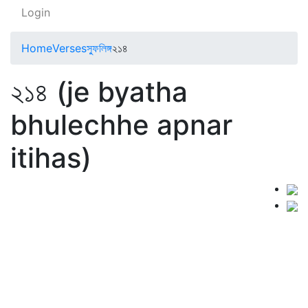
Login
Home
Verses
স্ফুলিঙ্গ
২১৪
২১৪ (je byatha
bhulechhe apnar
itihas)