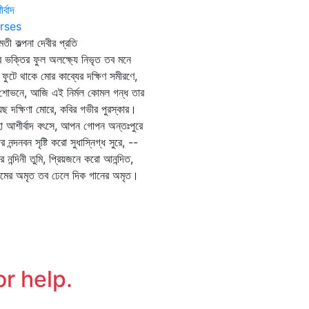
র্বাদ
rses
ীমতী কল্পনা দেবীর প্রতি
্দর ভক্তির ফুল অলক্ষ্যে নিভৃত তব মনে
 ফুটে থাকে মোর কাব্যের দক্ষিণ সমীরণে,
শোভনে, আজি এই নির্মল কোমল গন্ধ তার
েছ দক্ষিণা মোরে, কবির গভীর পুরস্কার।
 আশীর্বাদ বৎসে, আপন গোপন অন্তঃপুরে
দের নন্দনবন সৃষ্টি করো সুধাস্নিগ্ধ সুরে, --
গের নন্দিনী তুমি, প্রিয়জনে করো আনন্দিত,
েমের অমৃত তব ঢেলে দিক গানের অমৃত।
or help.