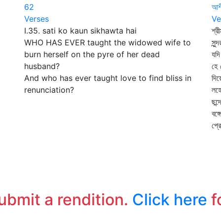
62
আশী
Verses
Ve
I.35. sati ko kaun sikhawta hai
শ্র
WHO HAS EVER taught the widowed wife to
সুন
burn herself on the pyre of her dead
যদি
husband?
হে 
And who has ever taught love to find bliss in
দিয়
renunciation?
লহো
ছন্
বঙ্
প্র
submit a rendition.
Click here
f