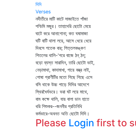
দিদি
Verses
নদীতীরে মাটি কাটে সাজাইতে পাঁজা
পশ্চিমি মজুর। তাহাদেরি ছোটো মেয়ে
ঘাটে করে আনাগোনা; কত ঘষামাজা
ঘটি বাটি থালা লয়ে, আসে ধেয়ে ধেয়ে
দিবসে শতেক বার; পিত্তলকঙ্কণ
পিতলের থালি-'পরে বাজে ঠন্‌ ঠন্‌;
বড়ো ব্যস্ত সারাদিন, তারি ছোটো ভাই,
নেড়ামাথা, কাদামাখা, গায়ে বস্ত্র নাই,
পোষা প্রাণীটির মতো পিছে পিছে এসে
বসি থাকে উচ্চ পাড়ে দিদির আদেশে
স্থিরধৈর্যভরে। ভরা ঘট লয়ে মাথে,
বাম কক্ষে থালি, যায় বালা ডান হাতে
ধরি শিশুকর--জননীর প্রতিনিধি
কর্মভারে-অবনত অতি ছোটো দিদি।
Please
Login
first to 