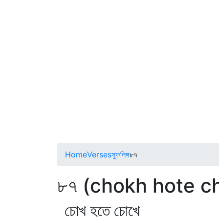
Home
Verses
স্ফুলিঙ্গ
৮৭
৮৭ (chokh hote c
চোখ হতে চোখে