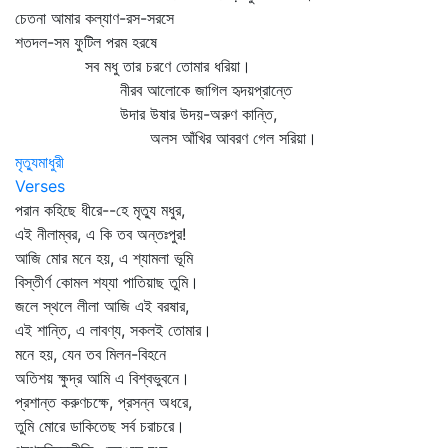
চেতনা আমার কল্যাণ-রস-সরসে
শতদল-সম ফুটিল পরম হরষে
সব মধু তার চরণে তোমার ধরিয়া।
নীরব আলোকে জাগিল হৃদয়প্রান্তে
উদার উষার উদয়-অরুণ কান্তি,
অলস আঁখির আবরণ গেল সরিয়া।
মৃত্যুমাধুরী
Verses
পরান কহিছে ধীরে--হে মৃত্যু মধুর,
এই নীলাম্বর, এ কি তব অন্তঃপুর!
আজি মোর মনে হয়, এ শ্যামলা ভূমি
বিস্তীর্ণ কোমল শয্যা পাতিয়াছ তুমি।
জলে স্থলে লীলা আজি এই বরষার,
এই শান্তি, এ লাবণ্য, সকলই তোমার।
মনে হয়, যেন তব মিলন-বিহনে
অতিশয় ক্ষুদ্র আমি এ বিশ্বভুবনে।
প্রশান্ত করুণচক্ষে, প্রসন্ন অধরে,
তুমি মোরে ডাকিতেছ সর্ব চরাচরে।