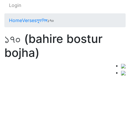
Login
Home
Verses
স্ফুলিঙ্গ
১৭০
১৭০ (bahire bostur
bojha)