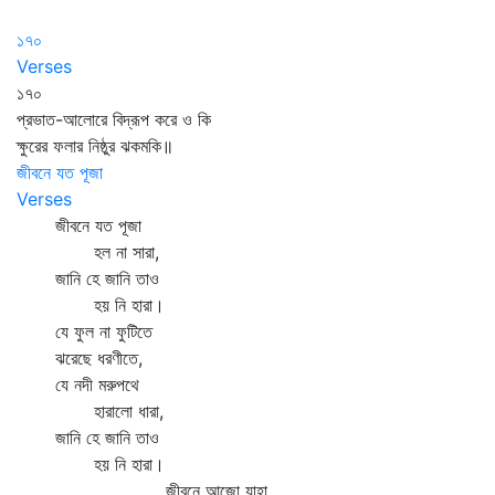
১৭০
Verses
১৭০
প্রভাত-আলোরে বিদ্রূপ করে ও কি
ক্ষুরের ফলার নিষ্ঠুর ঝকমকি॥
জীবনে যত পূজা
Verses
জীবনে যত পূজা
হল না সারা,
জানি হে জানি তাও
হয় নি হারা।
যে ফুল না ফুটিতে
ঝরেছে ধরণীতে,
যে নদী মরুপথে
হারালো ধারা,
জানি হে জানি তাও
হয় নি হারা।
জীবনে আজো যাহা