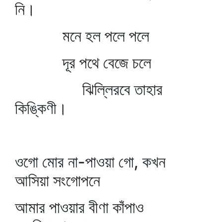
নি।
মনে হল পলে পলে
দূর পথে বেজে চলে
ঝিল্লিরবে তাহার
কিঙ্কিণী।
ওগো মোর না-পাওয়া গো, কখন
আসিয়া সংগোপনে
আমার পাওয়ার বীণা কাঁপাও