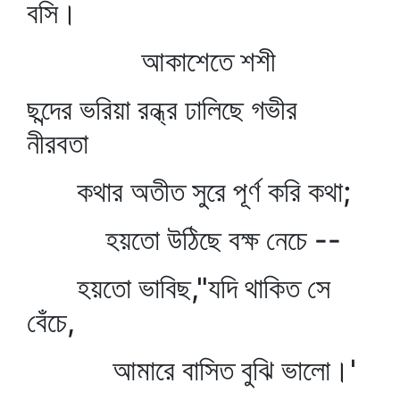
বসি।
আকাশেতে শশী
ছন্দের ভরিয়া রন্ধ্র ঢালিছে গভীর
নীরবতা
কথার অতীত সুরে পূর্ণ করি কথা;
হয়তো উঠিছে বক্ষ নেচে --
হয়তো ভাবিছ,"যদি থাকিত সে
বেঁচে,
আমারে বাসিত বুঝি ভালো।'