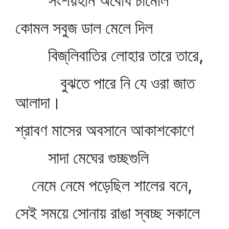
সংশয়হীন অবোধ চামেলি
কোমল সবুজ ডাল মেলে দিল
বিজ্‌লিবাতির লোহার তারে তারে,
বুঝতে পারে নি যে ওরা জাত
আলাদা।
শ্রাবণ মাসের অবসানে আকাশকোণে
সাদা মেঘের গুচ্ছগুলি
নেমে নেমে পড়েছিল শালের বনে,
সেই সময়ে সোনায় রাঙা স্বচ্ছ সকালে