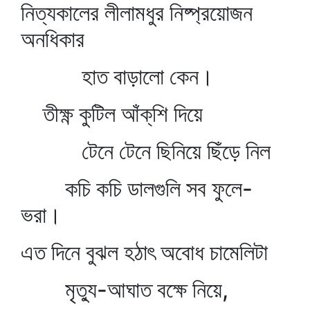
নিত্যকালের লীলামধুর নিষ্প্রয়োজন
অনধিকার
হাত বাড়ালো কেন।
তীক্ষ্ণ কুটিল আঁক্‌শি দিয়ে
টেনে টেনে ছিনিয়ে ছিঁড়ে নিল
কচি কচি ডালগুলি সব ফুলে-
ভরা।
এত দিনে বুঝল হঠাৎ অবোধ চামেলিটা
মৃত্যু-আঘাত বক্ষে নিয়ে,