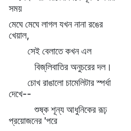
সময়
মেঘে মেঘে লাগল যখন নানা রঙের
খেয়াল,
সেই বেলাতে কখন এল
বিজ্‌লিবাতির অনুচরের দল।
চোখ রাঙালো চামেলিটার স্পর্ধা
দেখে--
শুষ্ক শূন্য আধুনিকের রূঢ়
প্রয়োজনের 'পরে