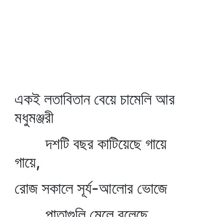
একই লতাবিতান বেয়ে চামেলি আর
মধুমঞ্জরী
দশটি বছর কাটিয়েছে গায়ে
গায়ে,
রোজ সকালে সূর্য-আলোর ভোজে
পাতাগুলি মেলে বলেছে