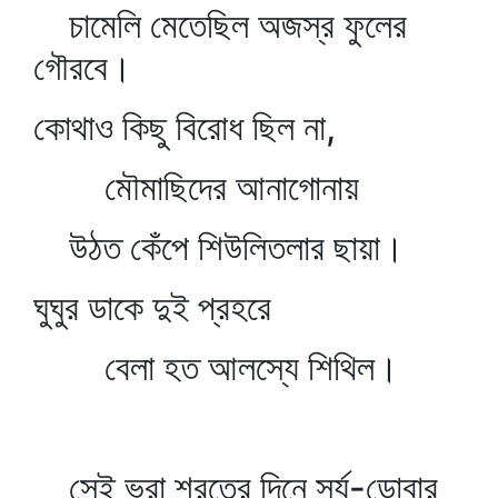
চামেলি মেতেছিল অজস্র ফুলের
গৌরবে।
কোথাও কিছু বিরোধ ছিল না,
মৌমাছিদের আনাগোনায়
উঠত কেঁপে শিউলিতলার ছায়া।
ঘুঘুর ডাকে দুই প্রহরে
বেলা হত আলস্যে শিথিল।
সেই ভরা শরতের দিনে সূর্য-ডোবার