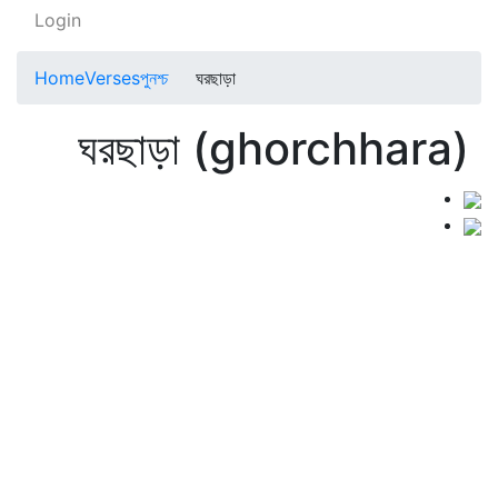
Login
Home
Verses
পুনশ্চ
ঘরছাড়া
ঘরছাড়া (ghorchhara)