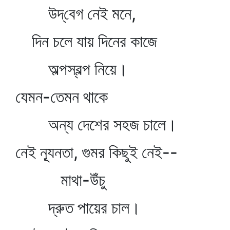
উদ্‌বেগ নেই মনে,
দিন চলে যায় দিনের কাজে
অল্পস্বল্প নিয়ে।
যেমন-তেমন থাকে
অন্য দেশের সহজ চালে।
নেই ন্যূনতা, গুমর কিছুই নেই--
মাথা-উঁচু
দ্রুত পায়ের চাল।