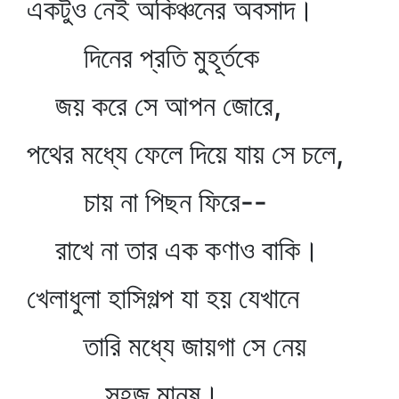
একটুও নেই অকিঞ্চনের অবসাদ।
দিনের প্রতি মুহূর্তকে
জয় করে সে আপন জোরে,
পথের মধ্যে ফেলে দিয়ে যায় সে চলে,
চায় না পিছন ফিরে--
রাখে না তার এক কণাও বাকি।
খেলাধুলা হাসিগল্প যা হয় যেখানে
তারি মধ্যে জায়গা সে নেয়
সহজ মানুষ।