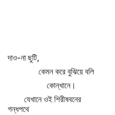
দাও-না ছুটি,
কেমন করে বুঝিয়ে বলি
কোন্‌খানে।
যেখানে ওই শিরীষবনের
গন্ধপথে