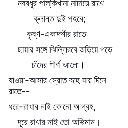
নববধূর পাল্‌কিখানা নামিয়ে রাখে
ক্লান্ত দুই পহরে;
কৃষ্ণ-একাদশীর রাতে
ছায়ার সঙ্গে ঝিল্লিরবে জড়িয়ে পড়ে
চাঁদের শীর্ণ আলো।
যাওয়া-আসার স্রোত বহে যায় দিনে
রাতে--
ধরে-রাখার নাই কোনো আগ্রহ,
দূরে রাখার নাই তো অভিমান।